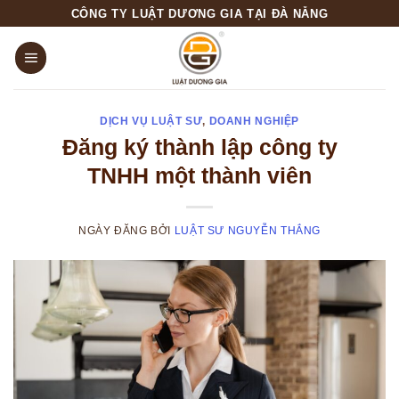
Skip
CÔNG TY LUẬT DƯƠNG GIA TẠI ĐÀ NẴNG
to
content
DỊCH VỤ LUẬT SƯ
,
DOANH NGHIỆP
Đăng ký thành lập công ty
TNHH một thành viên
NGÀY ĐĂNG
BỞI
LUẬT SƯ NGUYỄN THẮNG