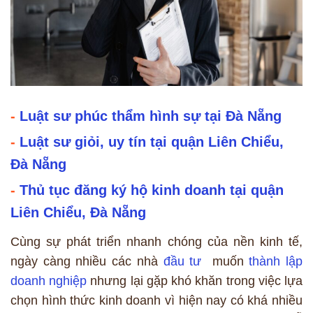
-
Luật sư phúc thẩm hình sự tại Đà Nẵng
-
Luật sư giỏi, uy tín tại quận Liên Chiểu,
Đà Nẵng
-
Thủ tục đăng ký hộ kinh doanh tại quận
Liên Chiểu, Đà Nẵng
Cùng sự phát triển nhanh chóng của nền kinh tế,
ngày càng nhiều các nhà
đầu tư
muốn
thành lập
doanh nghiệp
nhưng lại gặp khó khăn trong việc lựa
chọn hình thức kinh doanh vì hiện nay có khá nhiều