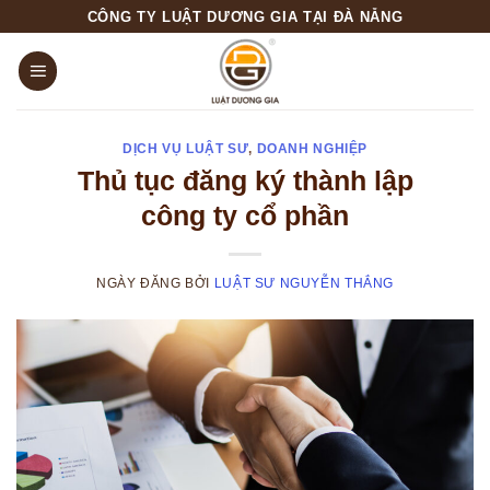
Skip
CÔNG TY LUẬT DƯƠNG GIA TẠI ĐÀ NẴNG
to
content
DỊCH VỤ LUẬT SƯ
,
DOANH NGHIỆP
Thủ tục đăng ký thành lập
công ty cổ phần
NGÀY ĐĂNG
BỞI
LUẬT SƯ NGUYỄN THẮNG