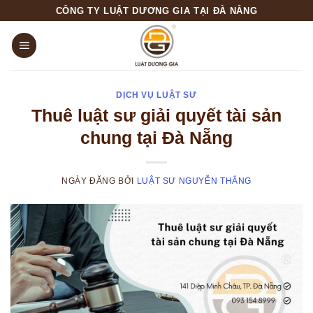
Skip
CÔNG TY LUẬT DƯƠNG GIA TẠI ĐÀ NẴNG
to
content
DỊCH VỤ LUẬT SƯ
Thuê luật sư giải quyết tài sản
chung tại Đà Nẵng
NGÀY ĐĂNG
BỞI
LUẬT SƯ NGUYỄN THẮNG