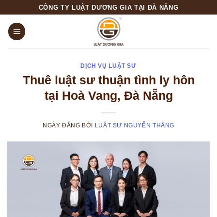
Skip
CÔNG TY LUẬT DƯƠNG GIA TẠI ĐÀ NẴNG
to
content
DỊCH VỤ LUẬT SƯ
Thuê luật sư thuận tình ly hôn
tại Hoà Vang, Đà Nẵng
NGÀY ĐĂNG
BỞI
LUẬT SƯ NGUYỄN THẮNG