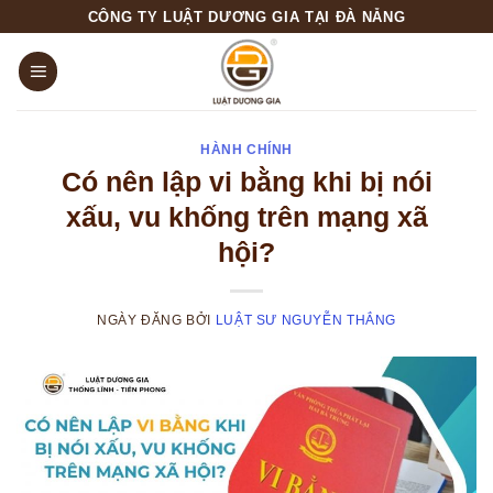
Skip
CÔNG TY LUẬT DƯƠNG GIA TẠI ĐÀ NẴNG
to
content
HÀNH CHÍNH
Có nên lập vi bằng khi bị nói
xấu, vu khống trên mạng xã
hội?
NGÀY ĐĂNG
BỞI
LUẬT SƯ NGUYỄN THẮNG