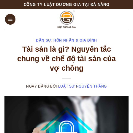
Skip
CÔNG TY LUẬT DƯƠNG GIA TẠI ĐÀ NẴNG
to
content
DÂN SỰ
,
HÔN NHÂN & GIA ĐÌNH
Tài sản là gì? Nguyên tắc
chung về chế độ tài sản của
vợ chồng
NGÀY ĐĂNG
BỞI
LUẬT SƯ NGUYỄN THẮNG