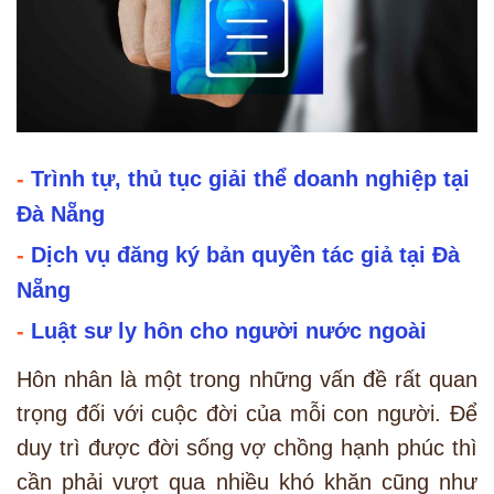
-
Trình tự, thủ tục giải thể doanh nghiệp tại
Đà Nẵng
-
Dịch vụ đăng ký bản quyền tác giả tại Đà
Nẵng
-
Luật sư ly hôn cho người nước ngoài
Hôn nhân là một trong những vấn đề rất quan
trọng đối với cuộc đời của mỗi con người. Để
duy trì được đời sống vợ chồng hạnh phúc thì
cần phải vượt qua nhiều khó khăn cũng như