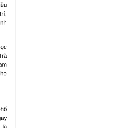
iều
rí,
inh
bọc
Trà
nam
cho
phố
ay
 là