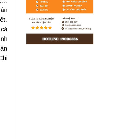
o,…
dân
ết.
 cá
ình
 án
Chi