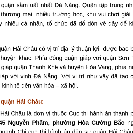
 quận sầm uất nhất Đà Nẵng. Quận tập trung nh
thương mại, nhiều trường học, khu vui chơi giải t
vậy nhiều cá nhân, tổ chức đã đổ dồn về đây để k
uận Hải Châu có vị trí địa lý thuận lợi, được bao 
 huyện khác. Phía đông quận giáp với quận Sơn 
 giáp quận Thanh Khê và huyện Hòa Vang, phía 
áp với vịnh Đà Nẵng. Với vị trí như vậy đã tạo 
 kinh tế đến văn hóa – xã hội.
ự quận Hải Châu:
 Hải Châu là đơn vị thuộc Cục thi hành án thành 
45 Nguyễn Phẩm, phường Hòa Cường Bắc
ng
quanh Chi cục thi hành án dân sự quận Hải Châu