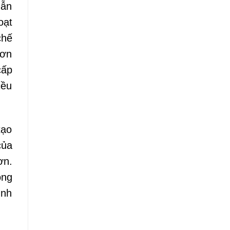
dẫn
oạt
chế
đơn
cấp
iều
tạo
của
ơn.
ông
ình