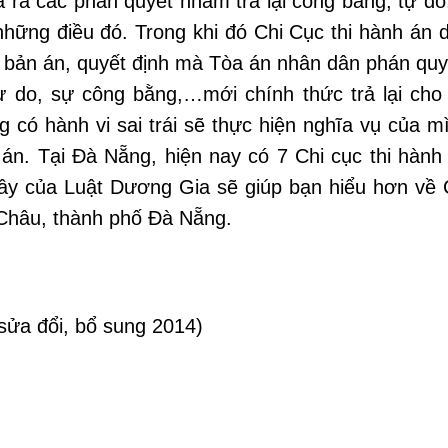
a ra các phán quyết nhằm trả lại công bằng, tự d
ững điều đó. Trong khi đó Chi Cục thi hành án 
ác bản án, quyết định mà Tòa án nhân dân phán quy
ự do, sự công bằng,…mới chính thức trả lại cho
 có hành vi sai trái sẽ thực hiện nghĩa vụ của m
 án. Tại Đà Nẵng, hiện nay có 7 Chi cục thi hành
đây của Luật Dương Gia sẽ giúp bạn hiểu hơn về 
 Châu, thành phố Đà Nẵng.
sửa đổi, bổ sung 2014)