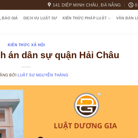
141 DIỆP MINH CHÂU, ĐÀ NẴNG
0
, BÁO GIÁ
DỊCH VỤ LUẬT SƯ
KIẾN THỨC PHÁP LUẬT
VĂN BẢN L
KIẾN THỨC XÃ HỘI
nh án dân sự quận Hải Châu
ĐĂNG
BỞI
LUẬT SƯ NGUYỄN THẮNG