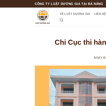
Skip
CÔNG TY LUẬT DƯƠNG GIA TẠI ĐÀ NẴNG
to
VỀ LUẬT DƯƠNG GIA
LIÊN HỆ
content
Chi Cục thi hà
NGÀY 