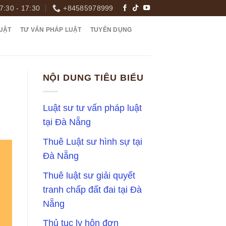
7:30 - 17:30
+84585978999
UẬT
TƯ VẤN PHÁP LUẬT
TUYỂN DỤNG
NỘI DUNG TIÊU BIỂU
Luật sư tư vấn pháp luật
tại Đà Nẵng
Thuê Luật sư hình sự tại
Đà Nẵng
Thuê luật sư giải quyết
tranh chấp đất đai tại Đà
Nẵng
Thủ tục ly hôn đơn