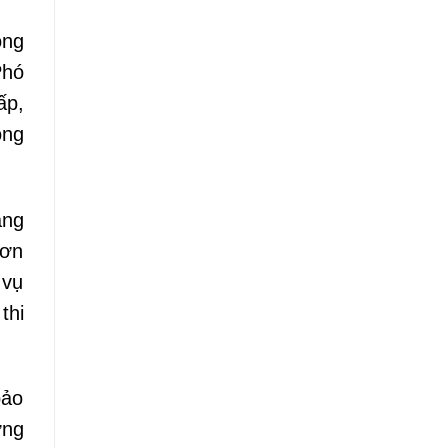
ồng
Phó
ấp,
ông
ẵng
Sơn
 vụ
thi
bảo
ơng