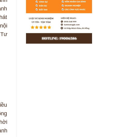
ảnh
hát
nội
 Tư
iều
ông
hời
ành