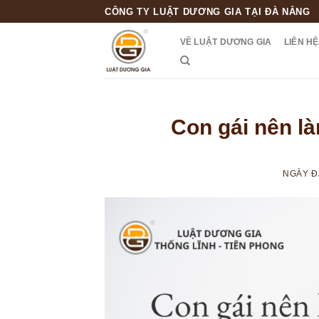
Skip
CÔNG TY LUẬT DƯƠNG GIA TẠI ĐÀ NẴNG
to
VỀ LUẬT DƯƠNG GIA
LIÊN HỆ
content
Con gái nên l
NGÀY 