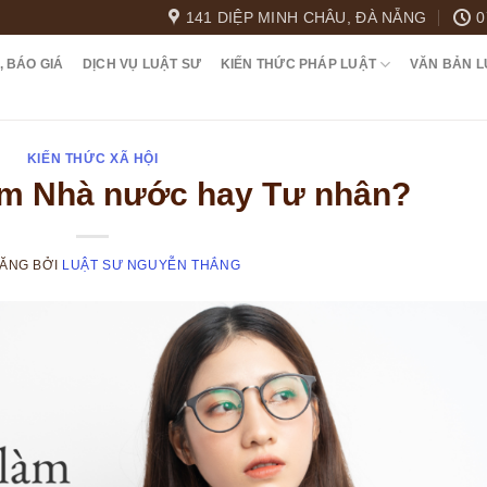
141 DIỆP MINH CHÂU, ĐÀ NẴNG
0
, BÁO GIÁ
DỊCH VỤ LUẬT SƯ
KIẾN THỨC PHÁP LUẬT
VĂN BẢN L
KIẾN THỨC XÃ HỘI
àm Nhà nước hay Tư nhân?
ĐĂNG
BỞI
LUẬT SƯ NGUYỄN THẮNG