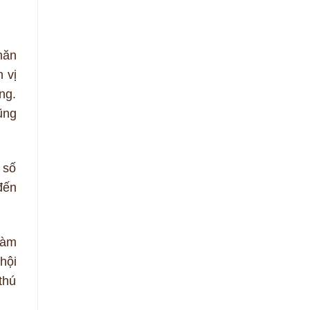
hăn
 vị
ng.
ũng
 số
đến
hàm
hội
thú