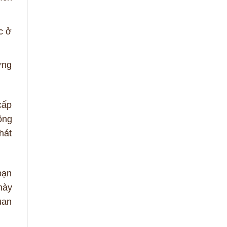
c ở
ững
cấp
ông
hát
bạn
này
uan