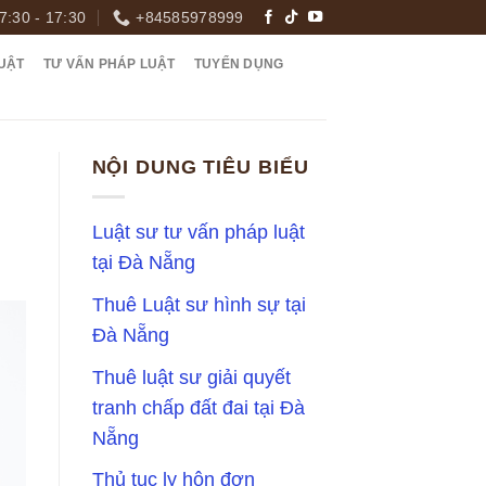
7:30 - 17:30
+84585978999
UẬT
TƯ VẤN PHÁP LUẬT
TUYỂN DỤNG
NỘI DUNG TIÊU BIỂU
Luật sư tư vấn pháp luật
tại Đà Nẵng
Thuê Luật sư hình sự tại
Đà Nẵng
Thuê luật sư giải quyết
tranh chấp đất đai tại Đà
Nẵng
Thủ tục ly hôn đơn