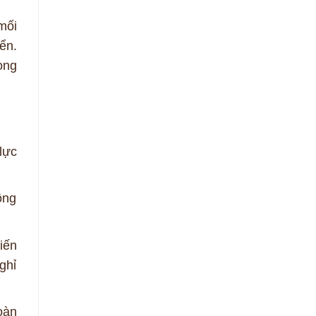
mối
ển.
ong
lực
ông
iến
ghỉ
oàn