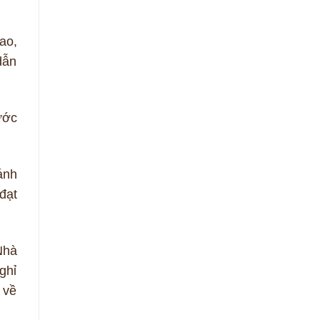
ao,
dẫn
ước
ánh
đạt
Nhà
ghỉ
 về