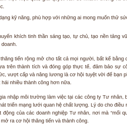
c.
a dạng kỹ năng, phù hợp với những ai mong muốn thử sứ
uyến khích tinh thần sáng tạo, tự chủ, tạo nền tảng v
h doanh.
 thăng tiến rộng mở cho tất cả mọi người, bất kể bằng 
ựa trên thành tích và đóng góp thực tế, đảm bảo sự c
c, vượt cấp và nâng lương là cơ hội tuyệt vời để bạn p
ặt hái nhiều thành công hơn nữa.
gia nhập môi trường làm việc tại các công ty Tư nhân, 
hát triển mạng lưới quan hệ chất lượng. Lý do cho điều 
ạt động của các doanh nghiệp Tư nhân, nơi mà “mối q
c mở ra cơ hội thăng tiến và thành công.