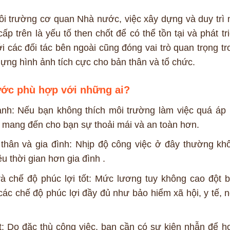
i trường cơ quan Nhà nước, việc xây dựng và duy trì 
p trên là yếu tố then chốt để có thể tồn tại và phát tri
i các đối tác bên ngoài cũng đóng vai trò quan trọng tr
dựng hình ảnh tích cực cho bản thân và tổ chức.
ước phù hợp với những ai?
ranh: Nếu bạn không thích môi trường làm việc quá áp 
ẽ mang đến cho bạn sự thoải mái và an toàn hơn.
 thân và gia đình: Nhịp độ công việc ở đây thường kh
u thời gian hơn gia đình .
chế độ phúc lợi tốt: Mức lương tuy không cao đột b
c chế độ phúc lợi đầy đủ như bảo hiểm xã hội, y tế, n
ốt: Do đặc thù công việc, bạn cần có sự kiên nhẫn để h