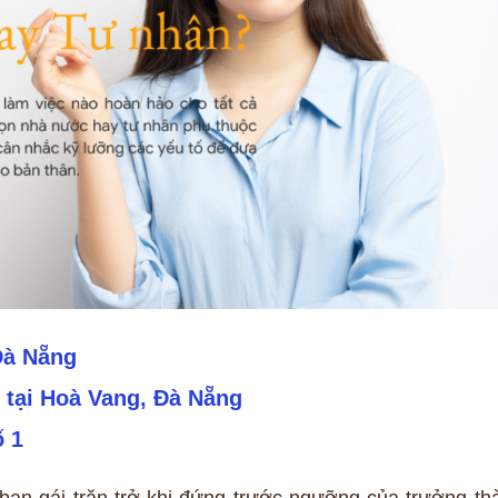
 Đà Nẵng
n tại Hoà Vang, Đà Nẵng
ố 1
bạn gái trăn trở khi đứng trước ngưỡng của trưởng th