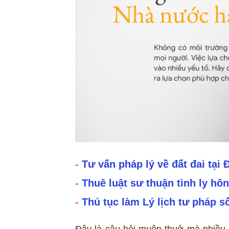
-
Tư vấn pháp lý về đất đai tại
-
Thuê luật sư thuận tình ly hô
-
Thủ tục làm Lý lịch tư pháp s
Đây là câu hỏi muôn thuở mà nhiều 