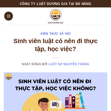
Skip
CÔNG TY LUẬT DƯƠNG GIA TẠI ĐÀ NẴNG
to
content
KIẾN THỨC XÃ HỘI
Sinh viên luật có nên đi thực
tập, học việc?
NGÀY ĐĂNG
BỞI
LUẬT SƯ NGUYỄN THẮNG