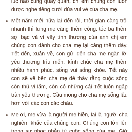
lúc nào cũng quây quần, chị em chúng con luôn
được nghe tiếng cười đùa vui vẻ của cha mẹ.
Một năm mới nữa lại đến rồi, thời gian càng trôi
nhanh thì lưng mẹ càng thêm còng, tóc ba thêm
sợi bạc và vì vậy tình thương của anh chị em
chúng con dành cho cha mẹ lại càng thêm dày.
Tết đến, xuân về, con gửi đến cha mẹ ngàn lời
yêu thương trìu mến, kính chúc cha mẹ thêm
nhiều hạnh phúc, sống vui sống khỏe. Tết này
con sẽ về bên cha mẹ để thấy rằng cuộc sống
còn thú vị lắm, còn có những cái Tết luôn ngập
tràn yêu thương. Cầu mong cho cha mẹ sống lâu
hơn với các con các cháu.
Mẹ ơi, mẹ vừa là người mẹ hiền, lại là người cha
nghiêm khắc của chúng con. Chúng con lớn lên
trong sự nhọc nhằn từ cuộc sống của mẹ. Giờ