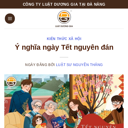
Skip
CÔNG TY LUẬT DƯƠNG GIA TẠI ĐÀ NẴNG
to
content
KIẾN THỨC XÃ HỘI
Ý nghĩa ngày Tết nguyên đán
NGÀY ĐĂNG
BỞI
LUẬT SƯ NGUYỄN THẮNG