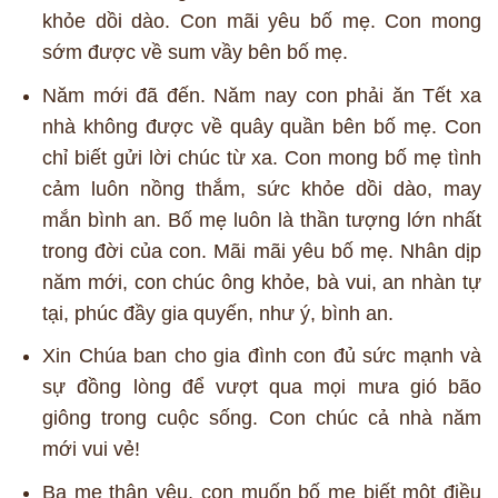
khỏe dồi dào. Con mãi yêu bố mẹ. Con mong
sớm được về sum vầy bên bố mẹ.
Năm mới đã đến. Năm nay con phải ăn Tết xa
nhà không được về quây quần bên bố mẹ. Con
chỉ biết gửi lời chúc từ xa. Con mong bố mẹ tình
cảm luôn nồng thắm, sức khỏe dồi dào, may
mắn bình an. Bố mẹ luôn là thần tượng lớn nhất
trong đời của con. Mãi mãi yêu bố mẹ. Nhân dịp
năm mới, con chúc ông khỏe, bà vui, an nhàn tự
tại, phúc đầy gia quyến, như ý, bình an.
Xin Chúa ban cho gia đình con đủ sức mạnh và
sự đồng lòng để vượt qua mọi mưa gió bão
giông trong cuộc sống. Con chúc cả nhà năm
mới vui vẻ!
Ba mẹ thân yêu, con muốn bố mẹ biết một điều