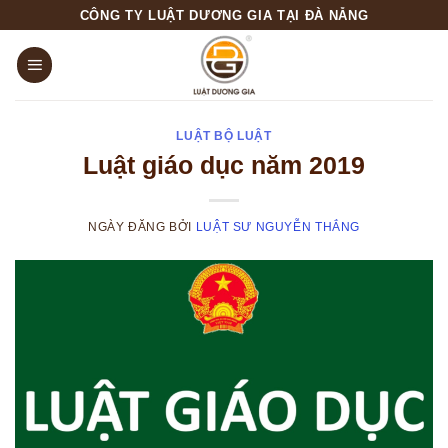
Skip
CÔNG TY LUẬT DƯƠNG GIA TẠI ĐÀ NẴNG
to
content
LUẬT BỘ LUẬT
Luật giáo dục năm 2019
NGÀY ĐĂNG
BỞI
LUẬT SƯ NGUYỄN THẮNG