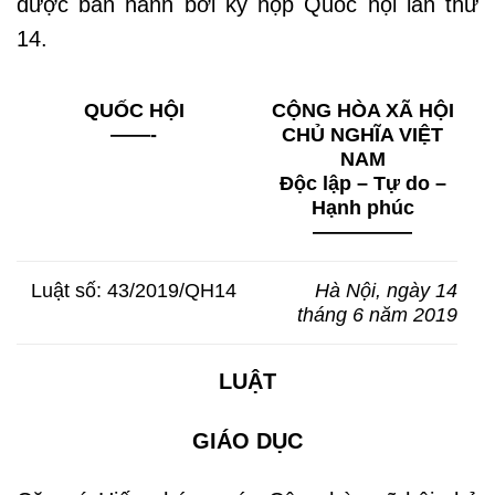
được ban hành bởi kỳ họp Quốc hội lần thứ
14.
QUỐC HỘI
CỘNG HÒA XÃ HỘI
——-
CHỦ NGHĨA VIỆT
NAM
Độc lập – Tự do –
Hạnh phúc
—————
Luật số: 43/2019/QH14
Hà Nội, ngày 14
tháng 6 năm 2019
LUẬT
GIÁO DỤC