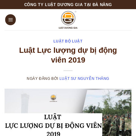
Skip
CÔNG TY LUẬT DƯƠNG GIA TẠI ĐÀ NẴNG
to
content
LUẬT BỘ LUẬT
Luật Lực lượng dự bị động
viên 2019
NGÀY ĐĂNG
BỞI
LUẬT SƯ NGUYỄN THẮNG