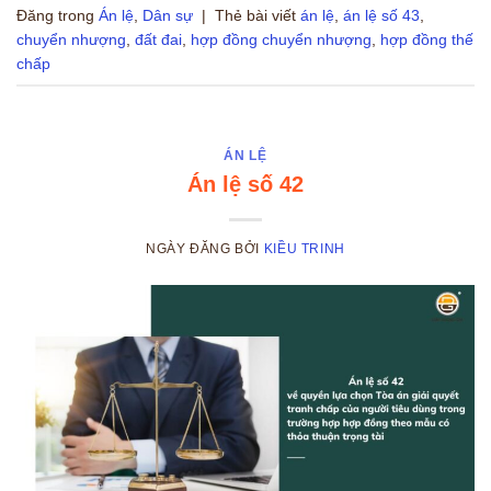
Đăng trong
Án lệ
,
Dân sự
|
Thẻ bài viết
án lệ
,
án lệ số 43
,
chuyển nhượng
,
đất đai
,
hợp đồng chuyển nhượng
,
hợp đồng thế
chấp
ÁN LỆ
Án lệ số 42
NGÀY ĐĂNG
BỞI
KIỀU TRINH