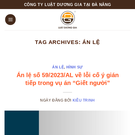
Skip
CÔNG TY LUẬT DƯƠNG GIA TẠI ĐÀ NẴNG
to
content
TAG ARCHIVES:
ÁN LỆ
ÁN LỆ
,
HÌNH SỰ
Án lệ số 59/2023/AL về lỗi cố ý gián
tiếp trong vụ án “Giết người”
NGÀY ĐĂNG
BỞI
KIỀU TRINH