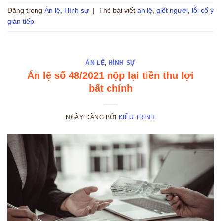
Đăng trong
Án lệ
,
Hình sự
|
Thẻ bài viết
án lệ
,
giết người
,
lỗi cố ý
gián tiếp
ÁN LỆ
,
HÌNH SỰ
Án lệ số 48/2021 nộp lại tiền thu lợi
bất chính
NGÀY ĐĂNG
BỞI
KIỀU TRINH