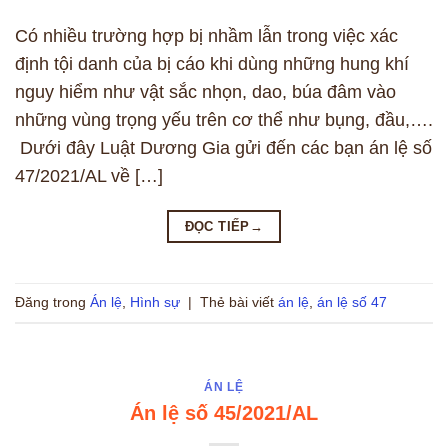
Có nhiều trường hợp bị nhầm lẫn trong việc xác
định tội danh của bị cáo khi dùng những hung khí
nguy hiểm như vật sắc nhọn, dao, búa đâm vào
những vùng trọng yếu trên cơ thể như bụng, đầu,….
Dưới đây Luật Dương Gia gửi đến các bạn án lệ số
47/2021/AL về […]
ĐỌC TIẾP
→
Đăng trong
Án lệ
,
Hình sự
|
Thẻ bài viết
án lệ
,
án lệ số 47
ÁN LỆ
Án lệ số 45/2021/AL