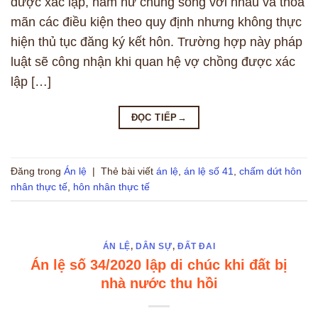
được xác lập, nam nữ chung sống với nhau và thỏa
mãn các điều kiện theo quy định nhưng không thực
hiện thủ tục đăng ký kết hôn. Trường hợp này pháp
luật sẽ công nhận khi quan hệ vợ chồng được xác
lập […]
ĐỌC TIẾP
→
Đăng trong
Án lệ
|
Thẻ bài viết
án lệ
,
án lệ số 41
,
chấm dứt hôn
nhân thực tế
,
hôn nhân thực tế
ÁN LỆ
,
DÂN SỰ
,
ĐẤT ĐAI
Án lệ số 34/2020 lập di chúc khi đất bị
nhà nước thu hồi