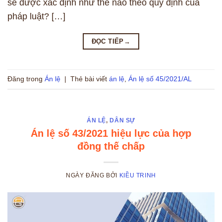
sẽ được xác định như thế nào theo quy định của
pháp luật? […]
ĐỌC TIẾP
→
Đăng trong
Án lệ
|
Thẻ bài viết
án lệ
,
Án lệ số 45/2021/AL
ÁN LỆ
,
DÂN SỰ
Án lệ số 43/2021 hiệu lực của hợp
đồng thế chấp
NGÀY ĐĂNG
BỞI
KIỀU TRINH