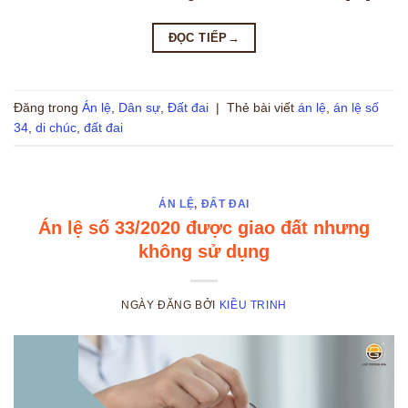
ĐỌC TIẾP
→
Đăng trong
Án lệ
,
Dân sự
,
Đất đai
|
Thẻ bài viết
án lệ
,
án lệ số
34
,
di chúc
,
đất đai
ÁN LỆ
,
ĐẤT ĐAI
Án lệ số 33/2020 được giao đất nhưng
không sử dụng
NGÀY ĐĂNG
BỞI
KIỀU TRINH