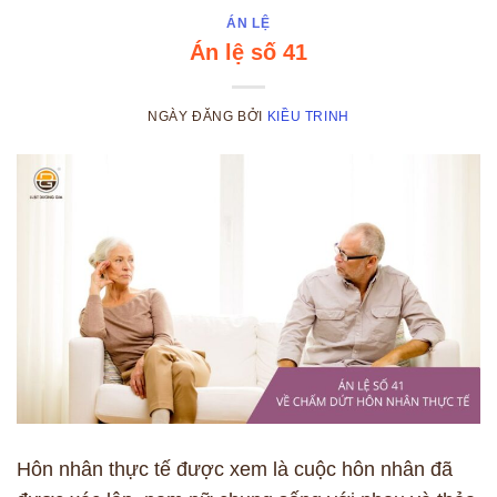
ÁN LỆ
Án lệ số 41
NGÀY ĐĂNG
BỞI
KIỀU TRINH
Hôn nhân thực tế được xem là cuộc hôn nhân đã