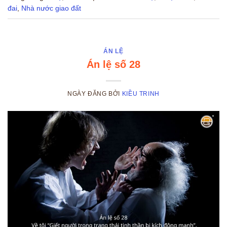
đai
,
Nhà nước giao đất
ÁN LỆ
Án lệ số 28
NGÀY ĐĂNG
BỞI
KIỀU TRINH