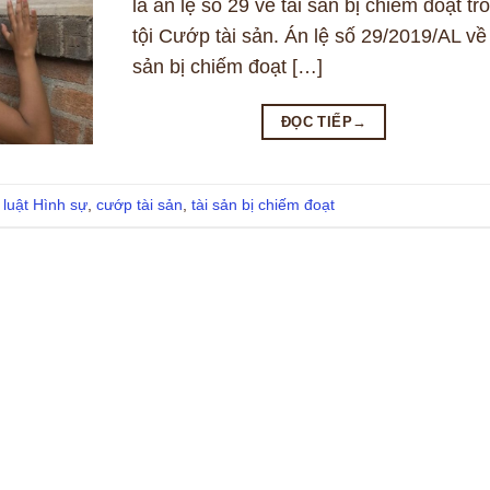
là án lệ số 29 về tài sản bị chiếm đoạt tr
tội Cướp tài sản. Án lệ số 29/2019/AL về 
sản bị chiếm đoạt […]
ĐỌC TIẾP
→
 luật Hình sự
,
cướp tài sản
,
tài sản bị chiếm đoạt