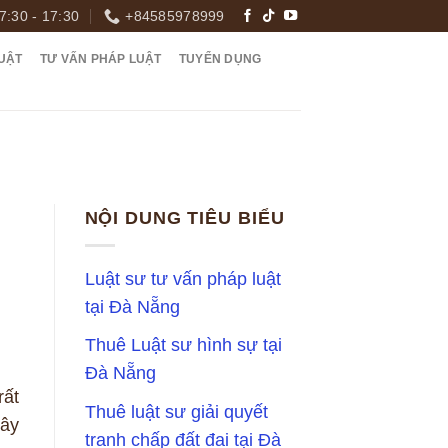
7:30 - 17:30
+84585978999
UẬT
TƯ VẤN PHÁP LUẬT
TUYỂN DỤNG
NỘI DUNG TIÊU BIỂU
Luật sư tư vấn pháp luật
tại Đà Nẵng
Thuê Luật sư hình sự tại
Đà Nẵng
rất
Thuê luật sư giải quyết
đây
tranh chấp đất đai tại Đà