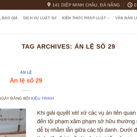
141 DIỆP MINH CHÂU, ĐÀ NẴNG
0
, BÁO GIÁ
DỊCH VỤ LUẬT SƯ
KIẾN THỨC PHÁP LUẬT
VĂN BẢN L
TAG ARCHIVES:
ÁN LỆ SỐ 29
ÁN LỆ
Án lệ số 29
NGÀY ĐĂNG
BỞI
KIỀU TRINH
Khi giải quyết xét xử các vụ án liên quan
đến tội phạm xâm phạm sở hữu thường 
dễ bị nhầm lẫn giữa các tội danh. Dưới 