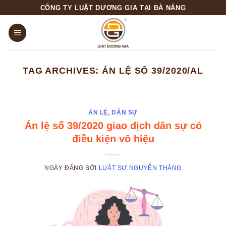
Skip
CÔNG TY LUẬT DƯƠNG GIA TẠI ĐÀ NẴNG
to
content
TAG ARCHIVES:
ÁN LỆ SỐ 39/2020/AL
ÁN LỆ
,
DÂN SỰ
Án lệ số 39/2020 giao dịch dân sự có
điều kiện vô hiệu
NGÀY ĐĂNG
BỞI
LUẬT SƯ NGUYỄN THẮNG