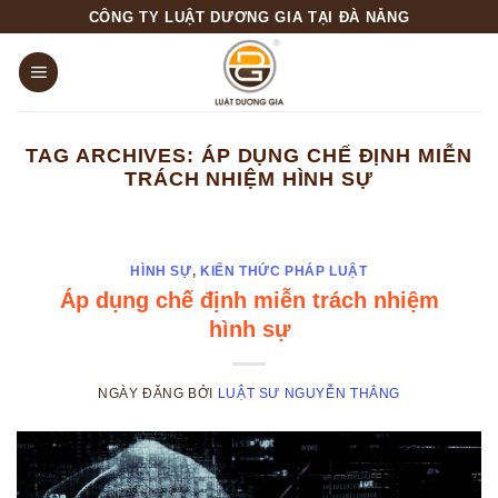
Skip
CÔNG TY LUẬT DƯƠNG GIA TẠI ĐÀ NẴNG
to
content
TAG ARCHIVES:
ÁP DỤNG CHẾ ĐỊNH MIỄN
TRÁCH NHIỆM HÌNH SỰ
HÌNH SỰ
,
KIẾN THỨC PHÁP LUẬT
Áp dụng chế định miễn trách nhiệm
hình sự
NGÀY ĐĂNG
BỞI
LUẬT SƯ NGUYỄN THẮNG