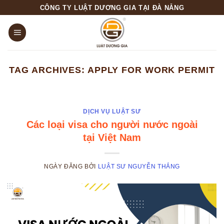
Skip
CÔNG TY LUẬT DƯƠNG GIA TẠI ĐÀ NẴNG
to
content
TAG ARCHIVES:
APPLY FOR WORK PERMIT
DỊCH VỤ LUẬT SƯ
Các loại visa cho người nước ngoài
tại Việt Nam
NGÀY ĐĂNG
BỞI
LUẬT SƯ NGUYỄN THẮNG