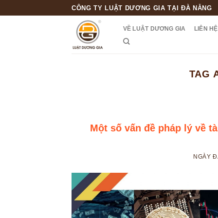
Skip
CÔNG TY LUẬT DƯƠNG GIA TẠI ĐÀ NẴNG
to
VỀ LUẬT DƯƠNG GIA
LIÊN HỆ
content
TAG 
Một số vấn đề pháp lý về tà
NGÀY 