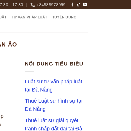
7:30 - 17:30
+84585978999
UẬT
TƯ VẤN PHÁP LUẬT
TUYỂN DỤNG
ẢN ẢO
NỘI DUNG TIÊU BIỂU
Luật sư tư vấn pháp luật
tại Đà Nẵng
Thuê Luật sư hình sự tại
Đà Nẵng
ệp
Thuê luật sư giải quyết
a
tranh chấp đất đai tại Đà