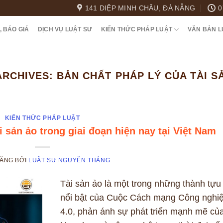
141 DIỆP MINH CHÂU, ĐÀ NẴNG
0
, BÁO GIÁ
DỊCH VỤ LUẬT SƯ
KIẾN THỨC PHÁP LUẬT
VĂN BẢN L
ARCHIVES:
BẢN CHẤT PHÁP LÝ CỦA TÀI S
KIẾN THỨC PHÁP LUẬT
i sản ảo trong giai đoạn hiện nay tại Việt Nam
ĐĂNG
BỞI
LUẬT SƯ NGUYỄN THẮNG
Tài sản ảo là một trong những thành tựu
nổi bật của Cuộc Cách mạng Công nghi
4.0, phản ánh sự phát triển mạnh mẽ củ