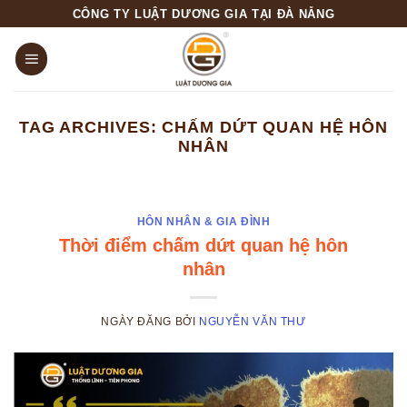
Skip
CÔNG TY LUẬT DƯƠNG GIA TẠI ĐÀ NẴNG
to
content
TAG ARCHIVES:
CHẤM DỨT QUAN HỆ HÔN
NHÂN
HÔN NHÂN & GIA ĐÌNH
Thời điểm chấm dứt quan hệ hôn
nhân
NGÀY ĐĂNG
BỞI
NGUYỄN VĂN THƯ