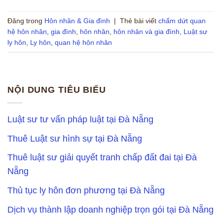
Đăng trong
Hôn nhân & Gia đình
|
Thẻ bài viết
chấm dứt quan
hệ hôn nhân
,
gia đình
,
hôn nhân
,
hôn nhân và gia đình
,
Luật sư
ly hôn
,
Ly hôn
,
quan hệ hôn nhân
NỘI DUNG TIÊU BIỂU
Luật sư tư vấn pháp luật tại Đà Nẵng
Thuê Luật sư hình sự tại Đà Nẵng
Thuê luật sư giải quyết tranh chấp đất đai tại Đà
Nẵng
Thủ tục ly hôn đơn phương tại Đà Nẵng
Dịch vụ thành lập doanh nghiệp trọn gói tại Đà Nẵng