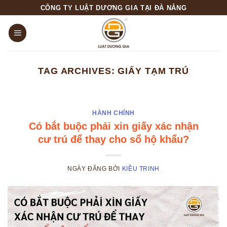
Skip
CÔNG TY LUẬT DƯƠNG GIA TẠI ĐÀ NẴNG
to
content
TAG ARCHIVES:
GIẤY TẠM TRÚ
HÀNH CHÍNH
Có bắt buộc phải xin giấy xác nhận
cư trú để thay cho sổ hộ khẩu?
NGÀY ĐĂNG
BỞI
KIỀU TRINH