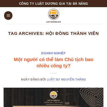
Skip
CÔNG TY LUẬT DƯƠNG GIA TẠI ĐÀ NẴNG
to
content
TAG ARCHIVES:
HỘI ĐỒNG THÀNH VIÊN
DOANH NGHIỆP
Một người có thể làm Chủ tịch bao
nhiêu công ty?
NGÀY ĐĂNG
BỞI
LUẬT SƯ NGUYỄN THẮNG