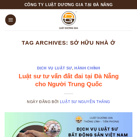
Skip
CÔNG TY LUẬT DƯƠNG GIA TẠI ĐÀ NẴNG
to
content
TAG ARCHIVES:
SỞ HỮU NHÀ Ở
DỊCH VỤ LUẬT SƯ
,
HÀNH CHÍNH
Luật sư tư vấn đất đai tại Đà Nẵng
cho Người Trung Quốc
NGÀY ĐĂNG
BỞI
LUẬT SƯ NGUYỄN THẮNG