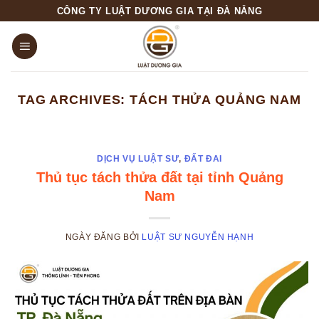
Skip
CÔNG TY LUẬT DƯƠNG GIA TẠI ĐÀ NẴNG
to
content
TAG ARCHIVES:
TÁCH THỬA QUẢNG NAM
DỊCH VỤ LUẬT SƯ
,
ĐẤT ĐAI
Thủ tục tách thửa đất tại tỉnh Quảng
Nam
NGÀY ĐĂNG
BỞI
LUẬT SƯ NGUYỄN HẠNH