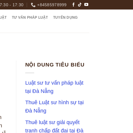
7:30 - 17:30
+84585978999
UẬT
TƯ VẤN PHÁP LUẬT
TUYỂN DỤNG
NỘI DUNG TIÊU BIỂU
Luật sư tư vấn pháp luật
tại Đà Nẵng
Thuê Luật sư hình sự tại
Đà Nẵng
h
Thuê luật sư giải quyết
h
tranh chấp đất đai tại Đà