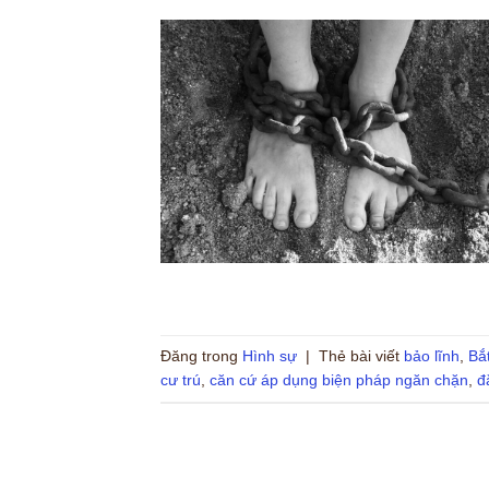
Đăng trong
Hình sự
|
Thẻ bài viết
bảo lĩnh
,
Bắ
cư trú
,
căn cứ áp dụng biện pháp ngăn chặn
,
đ