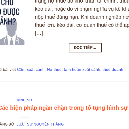
trạng nợ thuế do khó khăn tài chính, thua
kéo dài, hoặc do vi phạm nghĩa vụ kê kha
nộp thuế đúng hạn. Khi doanh nghiệp nợ
thuế lớn, kéo dài, cơ quan thuế có thể á
[…]
ĐỌC TIẾP
→
ẻ bài viết
Cấm xuất cảnh
,
Nợ thuế
,
tạm hoãn xuất cảnh
,
thuế doanh
HÌNH SỰ
Các biện pháp ngăn chặn trong tố tụng hình sự
ĐĂNG
BỞI
LUẬT SƯ NGUYỄN THẮNG