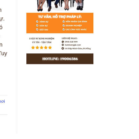
h
ự.
ó
c
n
Tuy
nơi