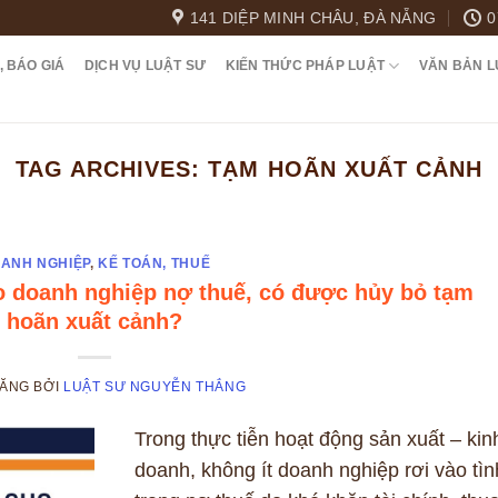
141 DIỆP MINH CHÂU, ĐÀ NẴNG
0
, BÁO GIÁ
DỊCH VỤ LUẬT SƯ
KIẾN THỨC PHÁP LUẬT
VĂN BẢN L
TAG ARCHIVES:
TẠM HOÃN XUẤT CẢNH
ANH NGHIỆP
,
KẾ TOÁN, THUẾ
ho doanh nghiệp nợ thuế, có được hủy bỏ tạm
hoãn xuất cảnh?
ĐĂNG
BỞI
LUẬT SƯ NGUYỄN THẮNG
Trong thực tiễn hoạt động sản xuất – kin
doanh, không ít doanh nghiệp rơi vào tìn