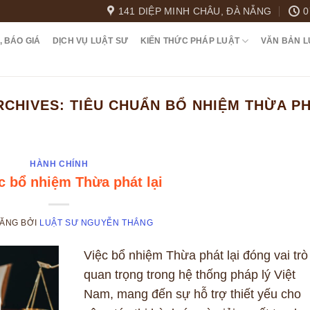
141 DIỆP MINH CHÂU, ĐÀ NẴNG
0
, BÁO GIÁ
DỊCH VỤ LUẬT SƯ
KIẾN THỨC PHÁP LUẬT
VĂN BẢN L
RCHIVES:
TIÊU CHUẨN BỔ NHIỆM THỪA PH
HÀNH CHÍNH
c bổ nhiệm Thừa phát lại
ĐĂNG
BỞI
LUẬT SƯ NGUYỄN THẮNG
Việc bổ nhiệm Thừa phát lại đóng vai trò
quan trọng trong hệ thống pháp lý Việt
Nam, mang đến sự hỗ trợ thiết yếu cho