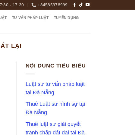
7:30 - 17:30
+84585978999
UẬT
TƯ VẤN PHÁP LUẬT
TUYỂN DỤNG
ÁT LẠI
NỘI DUNG TIÊU BIỂU
Luật sư tư vấn pháp luật
tại Đà Nẵng
Thuê Luật sư hình sự tại
Đà Nẵng
Thuê luật sư giải quyết
tranh chấp đất đai tại Đà