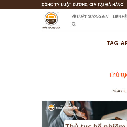
Skip
CÔNG TY LUẬT DƯƠNG GIA TẠI ĐÀ NẴNG
to
VỀ LUẬT DƯƠNG GIA
LIÊN HỆ
content
TAG A
Thủ tụ
NGÀY 