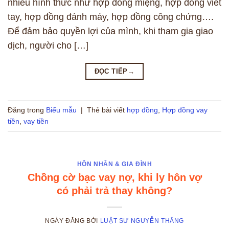
nhiều hình thức như hợp đồng miệng, hợp đồng viết
tay, hợp đồng đánh máy, hợp đồng công chứng….
Để đảm bảo quyền lợi của mình, khi tham gia giao
dịch, người cho […]
ĐỌC TIẾP
→
Đăng trong
Biểu mẫu
|
Thẻ bài viết
hợp đồng
,
Hợp đồng vay
tiền
,
vay tiền
HÔN NHÂN & GIA ĐÌNH
Chồng cờ bạc vay nợ, khi ly hôn vợ
có phải trả thay không?
NGÀY ĐĂNG
BỞI
LUẬT SƯ NGUYỄN THẮNG