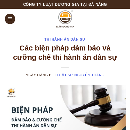
Skip
CÔNG TY LUẬT DƯƠNG GIA TẠI ĐÀ NẴNG
to
content
THI HÀNH ÁN DÂN SỰ
Các biện pháp đảm bảo và
cưỡng chế thi hành án dân sự
NGÀY ĐĂNG
BỞI
LUẬT SƯ NGUYỄN THẮNG