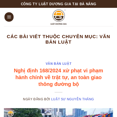
Skip
CÔNG TY LUẬT DƯƠNG GIA TẠI ĐÀ NẴNG
to
content
CÁC BÀI VIẾT THUỘC CHUYÊN MỤC:
VĂN
BẢN LUẬT
VĂN BẢN LUẬT
Nghị định 168/2024 xử phạt vi phạm
hành chính về trật tự, an toàn giao
thông đường bộ
NGÀY ĐĂNG
BỞI
LUẬT SƯ NGUYỄN THẮNG