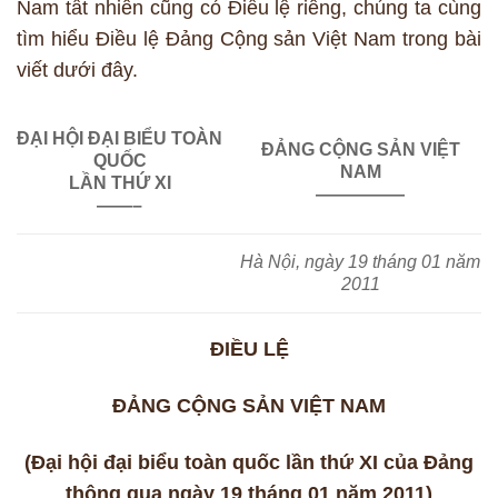
Nam tất nhiên cũng có Điều lệ riêng, chúng ta cùng
tìm hiểu Điều lệ Đảng Cộng sản Việt Nam trong bài
viết dưới đây.
ĐẠI HỘI ĐẠI BIỂU TOÀN
ĐẢNG CỘNG SẢN VIỆT
QUỐC
NAM
LẦN THỨ XI
—————
——–
Hà Nội, ngày 19 tháng 01 năm
2011
ĐIỀU LỆ
ĐẢNG CỘNG SẢN VIỆT NAM
(Đại hội đại biểu toàn quốc lần thứ XI của Đảng
thông qua ngày 19 tháng 01 năm 2011)