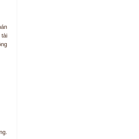
hán
tài
ông
ng.