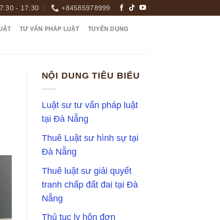
7:30 - 17:30
+84585978999
UẬT
TƯ VẤN PHÁP LUẬT
TUYỂN DỤNG
NỘI DUNG TIÊU BIỂU
Luật sư tư vấn pháp luật
tại Đà Nẵng
Thuê Luật sư hình sự tại
Đà Nẵng
Thuê luật sư giải quyết
tranh chấp đất đai tại Đà
Nẵng
Thủ tục ly hôn đơn