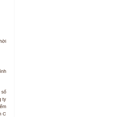
hời
ình
 số
 ty
iểm
n C