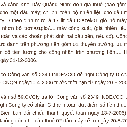
0 và cảng Khe Dây Quảng Ninh; đơn giá thuê (bao gồm
cho một đầu máy; chi phí toàn bộ nhiên liệu cho đầu 
y D theo định mức là 17 lít dầu Diezel/01 giờ nổ máy
 nhờn bôi trơn/01giờ/01 máy công suất, (giá nhiên liệu
 toán và các khoản phát sinh hai đầu bến, nếu có). Công
chức danh trên phương tiện gồm 01 thuyền trưởng, 01 
toàn bộ tiền lương cho công nhân trên phương tiện…. 
ngày 31-12-2006.
C có Công văn số 2349 INDEVCO đề nghị Công ty D c
Đ-CNQN ngày10-4-2006 trước thời hạn từ ngày 20-8-200
 văn số 59.CVCty trả lời Công văn số 2349 INDEVCO 
ghị Công ty cổ phần C thanh toán dứt điểm số tiền thuê
Biên bản đối chiếu thanh quyết toán ngày 13-7-2006)
 không còn nhu cầu thuê 02 đầu máy kể từ ngày 20-8-2