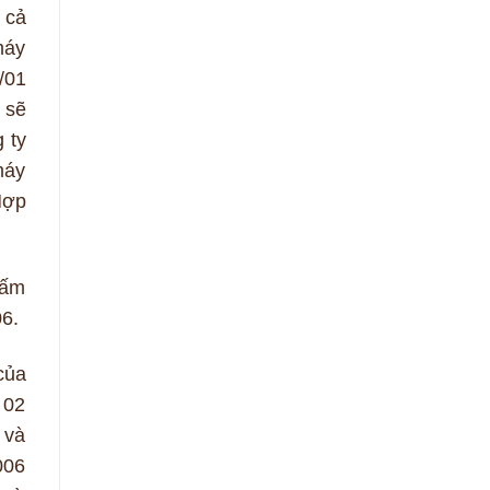
 cả
máy
/01
 sẽ
 ty
máy
Hợp
hấm
6.
của
 02
 và
006