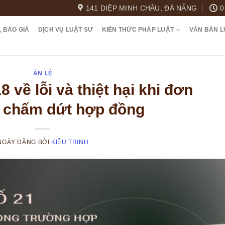
141 DIỆP MINH CHÂU, ĐÀ NẴNG
0
, BÁO GIÁ
DỊCH VỤ LUẬT SƯ
KIẾN THỨC PHÁP LUẬT
VĂN BẢN L
ÁN LỆ
8 về lỗi và thiệt hại khi đơn
 chấm dứt hợp đồng
NGÀY ĐĂNG
BỞI
KIỀU TRINH