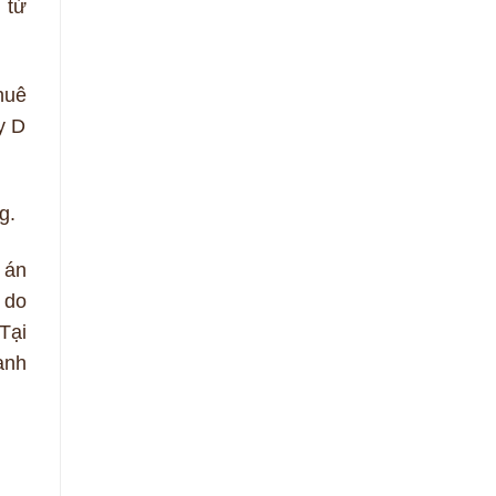
 từ
huê
y D
g.
 án
 do
Tại
anh