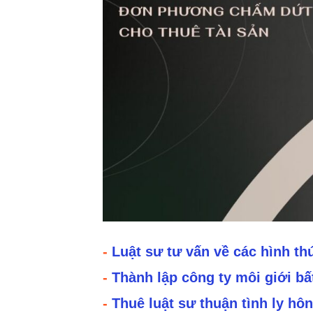
-
Luật sư tư vấn về các hình th
-
Thành lập công ty môi giới bấ
-
Thuê luật sư thuận tình ly hô