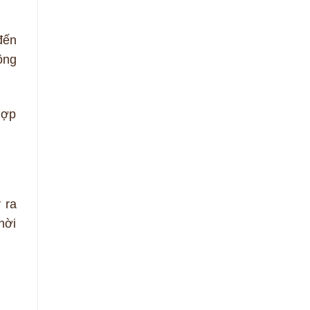
đến
ồng
hợp
 ra
hời