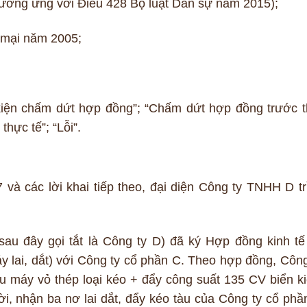
tương ứng với Điều 428 Bộ luật Dân sự năm 2015);
 mại năm 2005;
 kiện chấm dứt hợp đồng”; “Chấm dứt hợp đồng trước t
 thực tế”; “Lỗi”.
 và các lời khai tiếp theo, đại diện Công ty TNHH D tr
au đây gọi tắt là Công ty D) đã ký Hợp đồng kinh tế
lai, dắt) với Công ty cổ phần C. Theo hợp đồng, Công
u máy vỏ thép loại kéo + đẩy công suất 135 CV biển k
, nhận ba nơ lai dắt, đẩy kéo tàu của Công ty cổ phầ