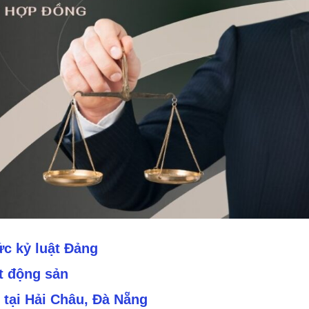
ức kỷ luật Đảng
t động sản
n tại Hải Châu, Đà Nẵng