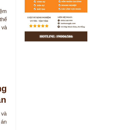
iệm
thế
 và
ng
ản
 và
 án