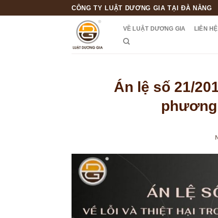
Skip
CÔNG TY LUẬT DƯƠNG GIA TẠI ĐÀ NẴNG
to
VỀ LUẬT DƯƠNG GIA
LIÊN HỆ
content
Án lệ số 21/201
phương