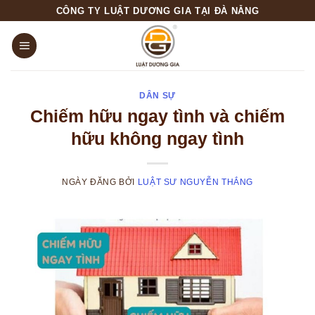
Skip
CÔNG TY LUẬT DƯƠNG GIA TẠI ĐÀ NẴNG
to
content
DÂN SỰ
Chiếm hữu ngay tình và chiếm
hữu không ngay tình
NGÀY ĐĂNG
BỞI
LUẬT SƯ NGUYỄN THẮNG