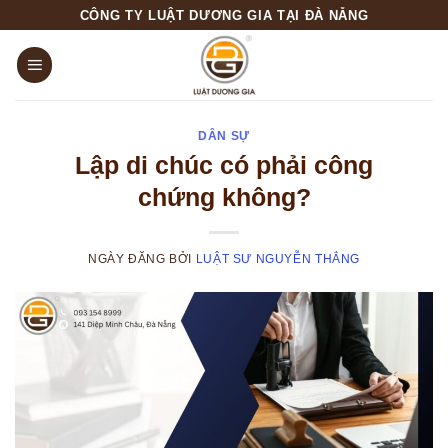
Skip
CÔNG TY LUẬT DƯƠNG GIA TẠI ĐÀ NẴNG
to
content
DÂN SỰ
Lập di chúc có phải công
chứng không?
NGÀY ĐĂNG
BỞI
LUẬT SƯ NGUYỄN THẮNG