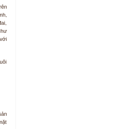
rên
nh,
ai,
Như
với
uôi
sản
mặt