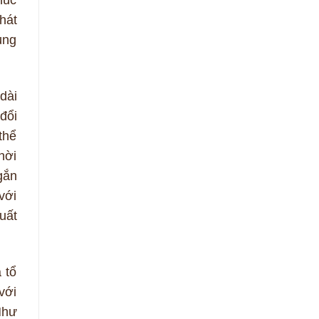
húc
hát
ụng
dài
đổi
thể
hời
gắn
với
uất
 tổ
với
Như