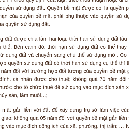
định theo quy định của luật, theo thoả thuận hoặc di c
quyền sử dụng đất. Quyền bề mặt được coi là quyền p
 hạn của quyền bề mặt phải phụ thuộc vào quyền sử d
ủa quyền sử dụng đất.
 đất được chia làm hai loại: thời hạn sử dụng đất lâu 
 thể. Bên cạnh đó, thời hạn sử dụng đất có thể thay 
sử dụng đất và chuyển sang chủ thể sử dụng mới. Có 
hợp quyền sử dụng đất có thời hạn sử dụng cụ thể thì t
 năm đối với trường hợp đối tượng của quyền bề mặt 
 đình, cá nhân được cho thuê; không quá 70 năm đối 
nước cho tổ chức thuê để sử dụng vào mục đích sản x
thủy sản, làm muối…;
mặt gắn liền với đất để xây dựng trụ sở làm việc của
giao; không quá 05 năm đối với quyền bề mặt gắn liền 
ng vào mục đích công ích của xã, phường, thị trấn; … 