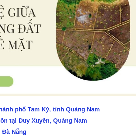
i thành phố Tam Kỳ, tỉnh Quảng Nam
 hôn tại Duy Xuyên, Quảng Nam
i Đà Nẵng