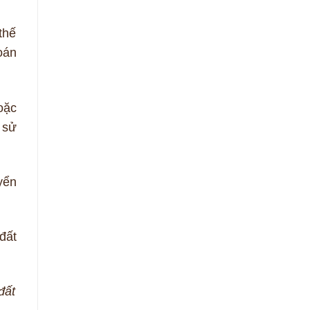
thế
oán
oặc
 sử
yển
đất
đất