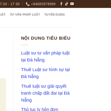
7:30 - 17:30
+84585978999
UẬT
TƯ VẤN PHÁP LUẬT
TUYỂN DỤNG
NỘI DUNG TIÊU BIỂU
Luật sư tư vấn pháp luật
tại Đà Nẵng
Thuê Luật sư hình sự tại
Đà Nẵng
Thuê luật sư giải quyết
tranh chấp đất đai tại Đà
Nẵng
Thủ tục ly hôn đơn