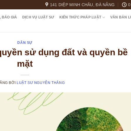
141 DIỆP MINH CHÂU, ĐÀ NẴNG
0
, BÁO GIÁ
DỊCH VỤ LUẬT SƯ
KIẾN THỨC PHÁP LUẬT
VĂN BẢN L
DÂN SỰ
quyền sử dụng đất và quyền bề
mặt
ĐĂNG
BỞI
LUẬT SƯ NGUYỄN THẮNG