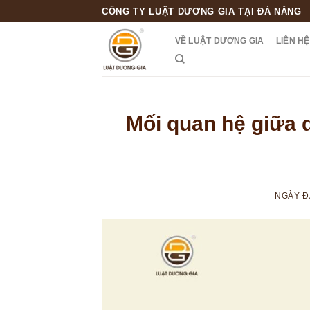
Skip
CÔNG TY LUẬT DƯƠNG GIA TẠI ĐÀ NẴNG
to
VỀ LUẬT DƯƠNG GIA
LIÊN HỆ
content
Mối quan hệ giữa 
NGÀY 