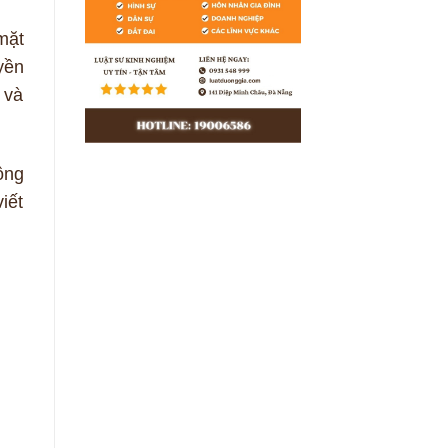
mặt
yền
 và
ông
iết