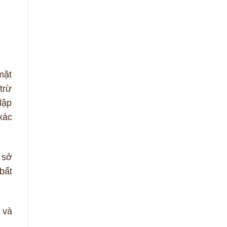
mặt
trừ
lập
xác
 sở
bất
 và