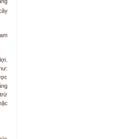
àng
cây
cam
ợi,
hư:
ược
ăng
trừ
mặc