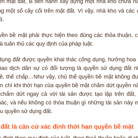
rên mặt đất, B tiến hành xây dựng một nhà kho chứa h
ng một số cây cối trên mặt đất. Vì vậy, nhà kho và các 
B.
yền bề mặt phải thực hiện theo đúng các thỏa thuận, 
à tuân thủ các quy định của pháp luật.
ụng đất được quyền khai thác công dụng, hưởng hoa l
giao dịch dân sự có đối tượng là quyền sử dụng đất n
uê, thế chấp…Như vậy, chủ thể quyền bề mặt không đ
m chí khi thời hạn của quyền bề mặt chấm dứt quyền n
hấm dứt ngay cả với tài sản được tạo lập trên đất, 
ác, và nếu không có thỏa thuận gì những tài sản này 
ữu quyền sử dụng đất.
đất là căn cứ xác định thời hạn quyền bề mặt