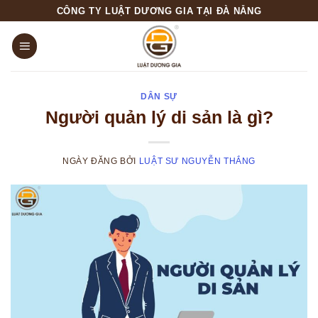
Skip
CÔNG TY LUẬT DƯƠNG GIA TẠI ĐÀ NẴNG
to
content
DÂN SỰ
Người quản lý di sản là gì?
NGÀY ĐĂNG
BỞI
LUẬT SƯ NGUYỄN THẮNG