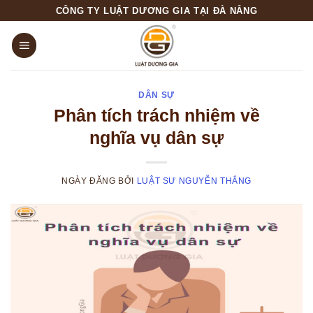
Skip
CÔNG TY LUẬT DƯƠNG GIA TẠI ĐÀ NẴNG
to
content
DÂN SỰ
Phân tích trách nhiệm về
nghĩa vụ dân sự
NGÀY ĐĂNG
BỞI
LUẬT SƯ NGUYỄN THẮNG