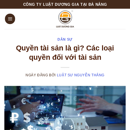
Skip
CÔNG TY LUẬT DƯƠNG GIA TẠI ĐÀ NẴNG
to
content
DÂN SỰ
Quyền tài sản là gì? Các loại
quyền đối với tài sản
NGÀY ĐĂNG
BỞI
LUẬT SƯ NGUYỄN THẮNG