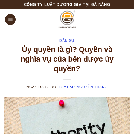
Skip
CÔNG TY LUẬT DƯƠNG GIA TẠI ĐÀ NẴNG
to
content
DÂN SỰ
Ủy quyền là gì? Quyền và
nghĩa vụ của bên được ủy
quyền?
NGÀY ĐĂNG
BỞI
LUẬT SƯ NGUYỄN THẮNG