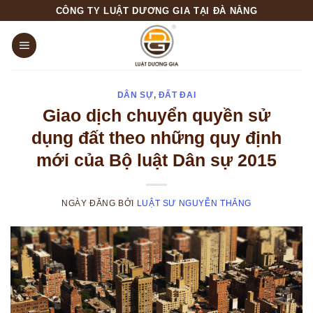
Skip
CÔNG TY LUẬT DƯƠNG GIA TẠI ĐÀ NẴNG
to
content
DÂN SỰ
,
ĐẤT ĐAI
Giao dịch chuyển quyền sử
dụng đất theo những quy định
mới của Bộ luật Dân sự 2015
NGÀY ĐĂNG
BỞI
LUẬT SƯ NGUYỄN THẮNG