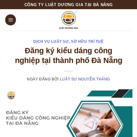
Skip
CÔNG TY LUẬT DƯƠNG GIA TẠI ĐÀ NẴNG
to
content
DỊCH VỤ LUẬT SƯ
,
SỞ HỮU TRÍ TUỆ
Đăng ký kiểu dáng công
nghiệp tại thành phố Đà Nẵng
NGÀY ĐĂNG
BỞI
LUẬT SƯ NGUYỄN THẮNG