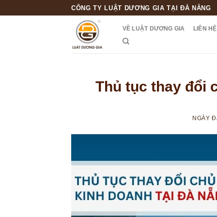
Skip
CÔNG TY LUẬT DƯƠNG GIA TẠI ĐÀ NẴNG
to
VỀ LUẬT DƯƠNG GIA
LIÊN HỆ
content
Thủ tục thay đổi 
NGÀY 