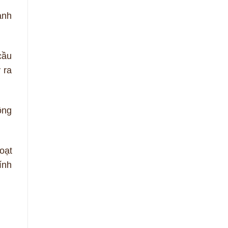
anh
cầu
 ra
ộng
oạt
ính