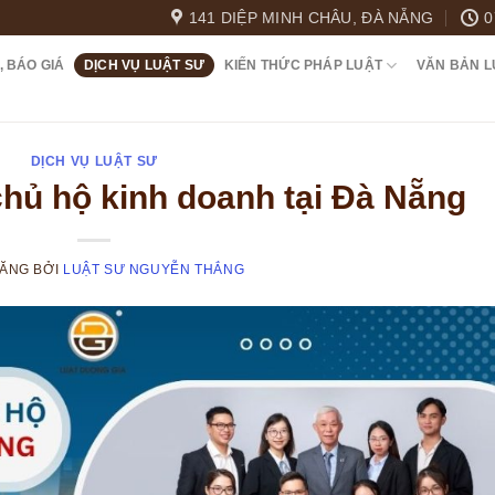
141 DIỆP MINH CHÂU, ĐÀ NẴNG
0
, BÁO GIÁ
DỊCH VỤ LUẬT SƯ
KIẾN THỨC PHÁP LUẬT
VĂN BẢN L
DỊCH VỤ LUẬT SƯ
chủ hộ kinh doanh tại Đà Nẵng
ĐĂNG
BỞI
LUẬT SƯ NGUYỄN THẮNG