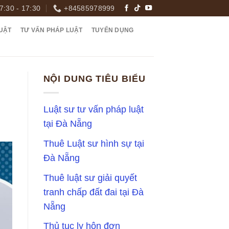
7:30 - 17:30
+84585978999
UẬT
TƯ VẤN PHÁP LUẬT
TUYỂN DỤNG
NỘI DUNG TIÊU BIỂU
Luật sư tư vấn pháp luật
tại Đà Nẵng
Thuê Luật sư hình sự tại
Đà Nẵng
Thuê luật sư giải quyết
tranh chấp đất đai tại Đà
Nẵng
Thủ tục ly hôn đơn