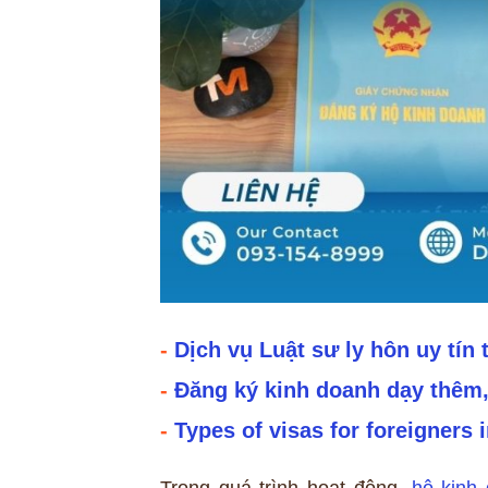
-
Dịch vụ Luật sư ly hôn uy tín 
-
Đăng ký kinh doanh dạy thêm,
-
Types of visas for foreigners 
Trong quá trình hoạt động,
hộ kinh