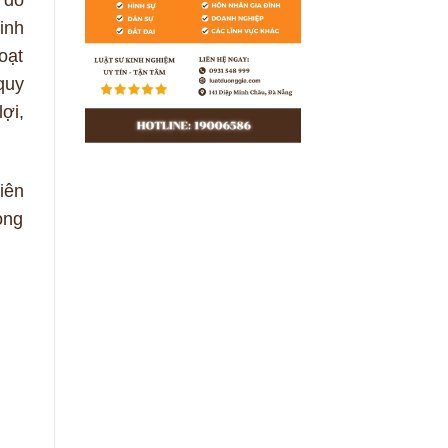
inh
oạt
quy
ợi,
iên
ong