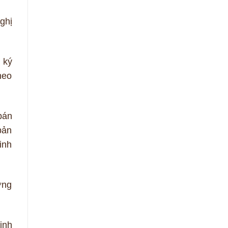
ghị
 ký
heo
bán
bản
inh
ờng
inh