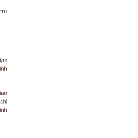
trừ
iệm
inh
iao
chỉ
inh