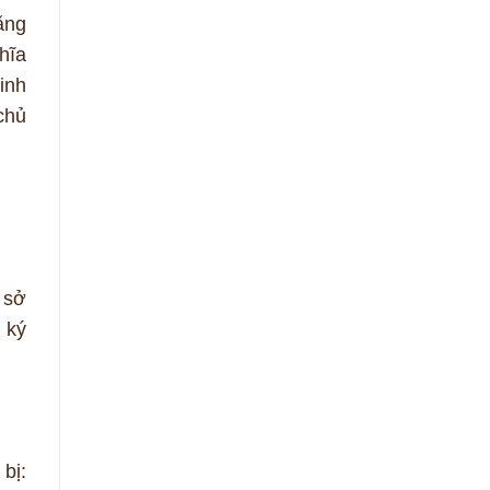
ặng
hĩa
inh
chủ
 sở
 ký
bị: