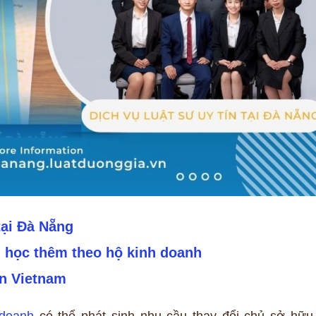
tại Đà Nẵng
 học thêm theo hộ kinh doanh
in Vietnam
 doanh
có thể phát sinh nhu cầu thay đổi chủ sở hữu