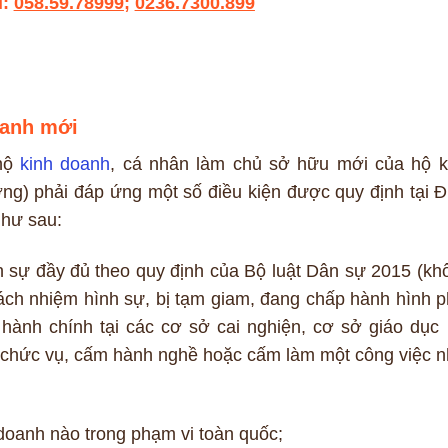
i:
058.59.78999
;
0236.7300.899
oanh mới
 hộ
kinh doanh
, cá nhân làm chủ sở hữu mới của hộ k
g) phải đáp ứng một số điều kiện được quy định tại Đ
như sau:
 sự đầy đủ theo quy định của Bộ luật Dân sự 2015 (kh
rách nhiệm hình sự, bị tạm giam, đang chấp hành hình p
hành chính tại các cơ sở cai nghiện, cơ sở giáo dục 
chức vụ, cấm hành nghề hoặc cấm làm một công việc n
doanh nào trong phạm vi toàn quốc;