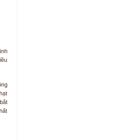
inh
iều
ông
hạt
bắt
hất