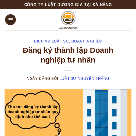
Skip
CÔNG TY LUẬT DƯƠNG GIA TẠI ĐÀ NẴNG
to
content
DỊCH VỤ LUẬT SƯ
,
DOANH NGHIỆP
Đăng ký thành lập Doanh
nghiệp tư nhân
NGÀY ĐĂNG
BỞI
LUẬT SƯ NGUYỄN THẮNG