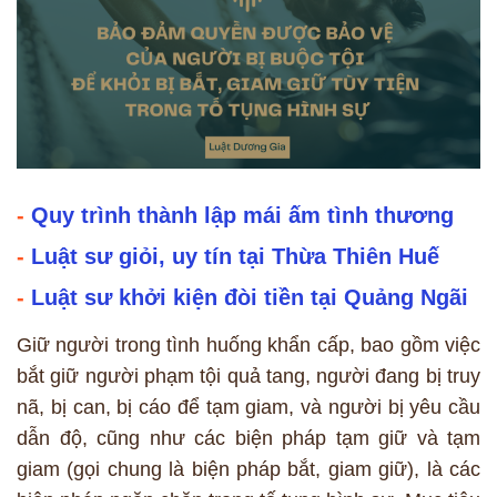
-
Quy trình thành lập mái ấm tình thương
-
Luật sư giỏi, uy tín tại Thừa Thiên Huế
-
Luật sư khởi kiện đòi tiền tại Quảng Ngãi
Giữ người trong tình huống khẩn cấp, bao gồm việc
bắt giữ người phạm tội quả tang, người đang bị truy
nã, bị can, bị cáo để tạm giam, và người bị yêu cầu
dẫn độ, cũng như các biện pháp tạm giữ và tạm
giam (gọi chung là biện pháp bắt, giam giữ), là các