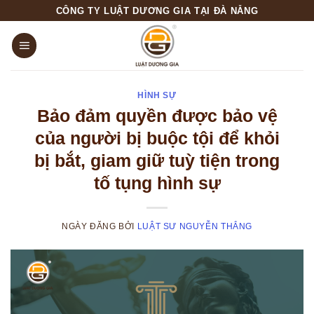
Skip
CÔNG TY LUẬT DƯƠNG GIA TẠI ĐÀ NẴNG
to
content
HÌNH SỰ
Bảo đảm quyền được bảo vệ
của người bị buộc tội để khỏi
bị bắt, giam giữ tuỳ tiện trong
tố tụng hình sự
NGÀY ĐĂNG
BỞI
LUẬT SƯ NGUYỄN THẮNG