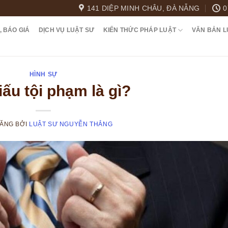
141 DIỆP MINH CHÂU, ĐÀ NẴNG
0
, BÁO GIÁ
DỊCH VỤ LUẬT SƯ
KIẾN THỨC PHÁP LUẬT
VĂN BẢN L
HÌNH SỰ
ấu tội phạm là gì?
ĐĂNG
BỞI
LUẬT SƯ NGUYỄN THẮNG