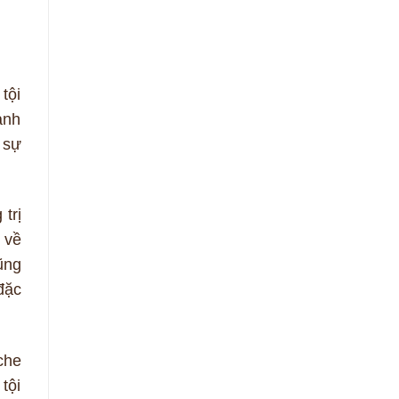
tội
ành
 sự
trị
 về
ũng
đặc
che
tội