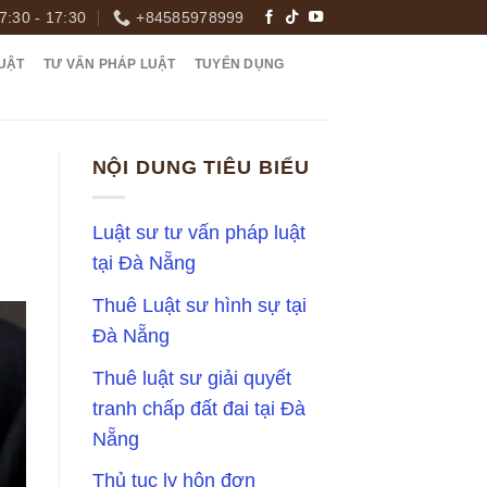
7:30 - 17:30
+84585978999
UẬT
TƯ VẤN PHÁP LUẬT
TUYỂN DỤNG
NỘI DUNG TIÊU BIỂU
Luật sư tư vấn pháp luật
tại Đà Nẵng
Thuê Luật sư hình sự tại
Đà Nẵng
Thuê luật sư giải quyết
tranh chấp đất đai tại Đà
Nẵng
Thủ tục ly hôn đơn