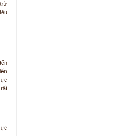
trừ
iều
đến
iến
hực
rất
hực