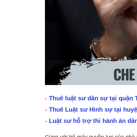
-
Thuê luật sư dân sự tại quận
-
Thuê Luật sư Hình sự tại huy
-
Luật sư hỗ trợ thi hành án dâ
Cùng với bộ máy quyền lực của nhà n