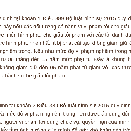
định tại khoản 1 Điều 389 Bộ luật hình sự 2015 quy đ
 này nếu các đối tượng có hành vi vi phạm tội che giấu 
 miễn hình phạt, che giấu tội phạm với các tội danh đ
ó mức hình phạt nhẹ nhất là bị phạt cải tạo không giam giữ
t nghiêm trọng. Nếu như mức độ vi phạm nghiêm trong 
à từ 06 tháng đến 05 năm mức phạt tù. Đây là khung h
 không giam giữ đến 05 năm phạt tù giam với các trư
a hành vi che giấu tội phạm.
ịnh tại khoản 2 Điều 389 Bộ luật hình sự 2015 quy định
g và mức độ vi phạm nghiêm trọng hơn được áp dụng đối 
à người vi phạm lợi dụng chức vụ, quyền hạn của mình
, lấy tầm ảnh hưởng của mình để gây khó khăn cản trở