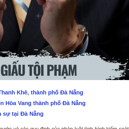
 Thanh Khê, thành phố Đà Nẵng
ện Hòa Vang thành phố Đà Nẵng
n sự tại Đà Nẵng
ước và các quy định của pháp luật tình hình kiểm soát