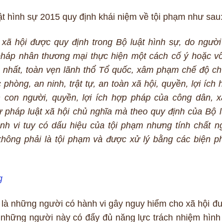
uật hình sự 2015 quy định khái niệm về tội phạm như sau
xã hội được quy định trong Bộ luật hình sự, do người
pháp nhân thương mại thực hiện một cách cố ý hoặc vô
 nhất, toàn vẹn lãnh thổ Tổ quốc, xâm phạm chế độ ch
 phòng, an ninh, trật tự, an toàn xã hội, quyền, lợi ích 
con người, quyền, lợi ích hợp pháp của công dân, 
ự pháp luật xã hội chủ nghĩa mà theo quy định của Bộ l
h vi tuy có dấu hiệu của tội phạm nhưng tính chất n
không phải là tội phạm và được xử lý bằng các biện p
g
m là những người có hành vi gây nguy hiểm cho xã hội đ
, những người này có đẩy đủ năng lực trách nhiệm hình