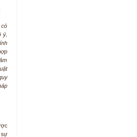
:
 có
 ý,
ính
hợp
xâm
uật
guy
háp
ược
 sự