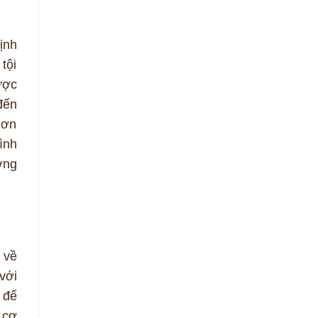
ịnh
tội
ược
 đến
hơn
ình
ờng
 về
với
 để
 cơ