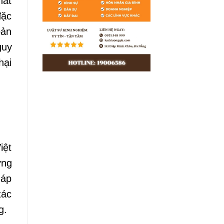
hất
đặc
bản
guy
hại
iệt
ớng
háp
tác
g.