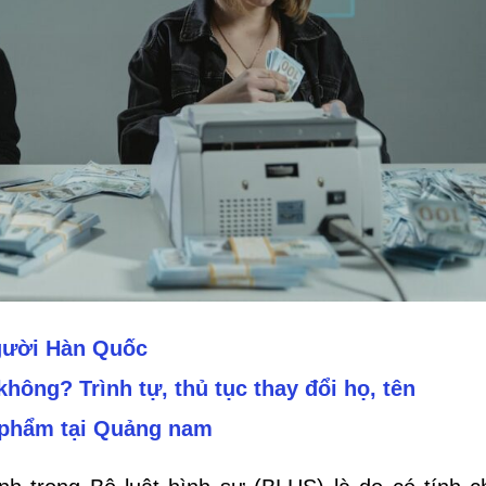
người Hàn Quốc
hông? Trình tự, thủ tục thay đổi họ, tên
 phẩm tại Quảng nam