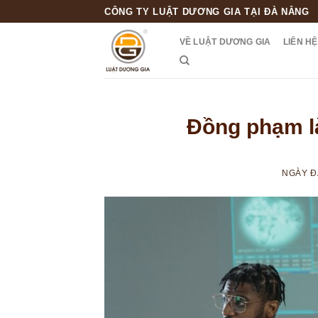
Skip
CÔNG TY LUẬT DƯƠNG GIA TẠI ĐÀ NẴNG
to
VỀ LUẬT DƯƠNG GIA
LIÊN HỆ
content
Đồng phạm l
NGÀY 