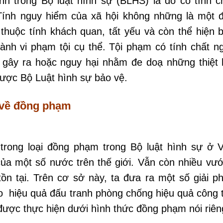
h trong Bộ luật hình sự (BLHS) là do có tính c
Tính nguy hiểm của xã hội không những là một 
thuộc tính khách quan, tất yếu và còn thể hiện 
hành vi phạm tội cụ thể. Tội phạm có tính chất n
m gây ra hoặc nguy hại nhằm đe doạ những thiệt 
được Bộ Luật hình sự bảo vệ.
n về đồng phạm
trong loại đồng phạm trong Bộ luật hình sự ở V
của một số nước trên thế giới. Vẫn còn nhiều vư
tồn tại. Trên cơ sở này, ta đưa ra một số giải p
 hiệu quả đấu tranh phòng chống hiệu quả công 
được thực hiện dưới hình thức đồng phạm nói riên