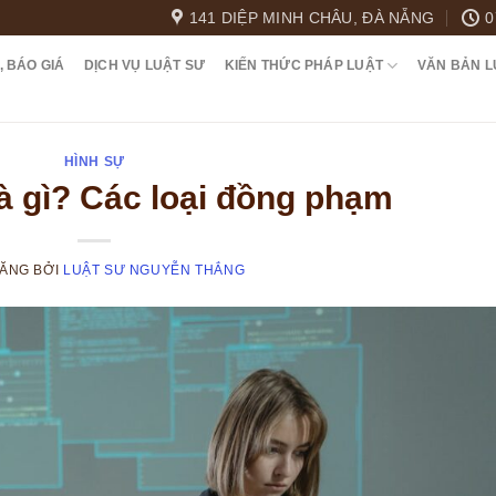
141 DIỆP MINH CHÂU, ĐÀ NẴNG
0
, BÁO GIÁ
DỊCH VỤ LUẬT SƯ
KIẾN THỨC PHÁP LUẬT
VĂN BẢN L
HÌNH SỰ
à gì? Các loại đồng phạm
ĐĂNG
BỞI
LUẬT SƯ NGUYỄN THẮNG