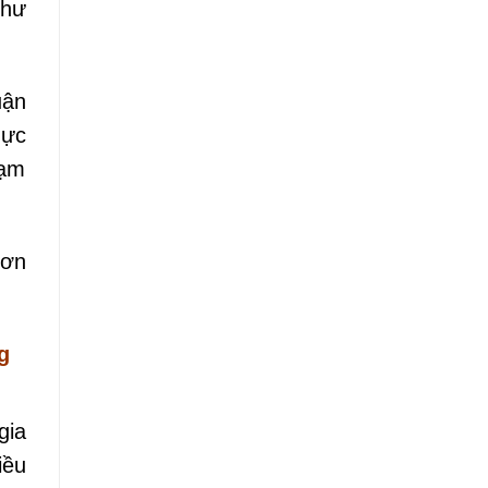
như
uận
hực
hạm
hơn
g
gia
iều