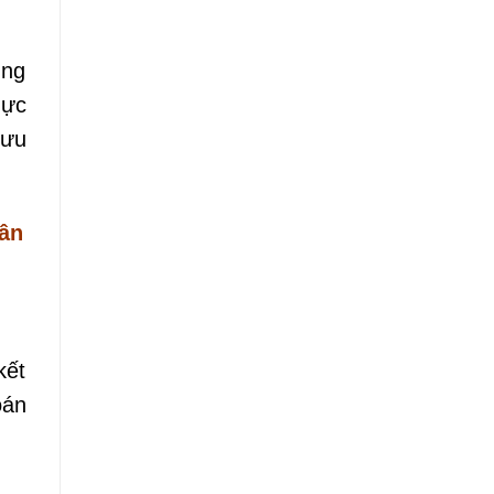
ùng
hực
mưu
ân
kết
oán