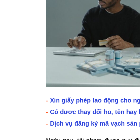
-
Xin giấy phép lao động cho 
-
Có được thay đổi họ, tên hay k
-
Dịch vụ đăng ký mã vạch sản