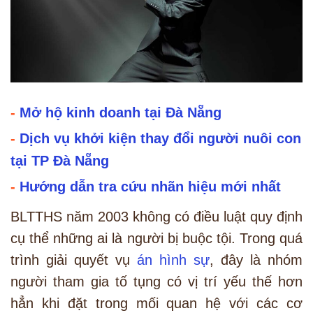
-
Mở hộ kinh doanh tại Đà Nẵng
-
Dịch vụ khởi kiện thay đổi người nuôi con
tại TP Đà Nẵng
-
Hướng dẫn tra cứu nhãn hiệu mới nhất
BLTTHS năm 2003 không có điều luật quy định
cụ thể những ai là người bị buộc tội. Trong quá
trình giải quyết vụ
án hình sự
, đây là nhóm
người tham gia tố tụng có vị trí yếu thế hơn
hẳn khi đặt trong mối quan hệ với các cơ