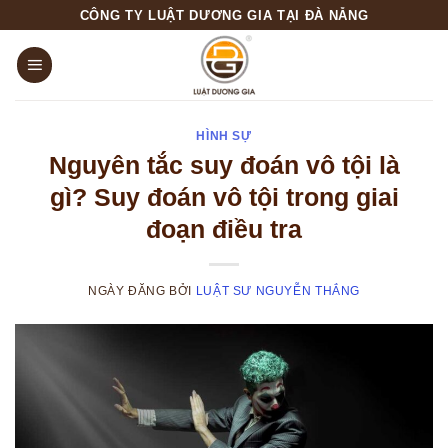
Skip
CÔNG TY LUẬT DƯƠNG GIA TẠI ĐÀ NẴNG
to
content
HÌNH SỰ
Nguyên tắc suy đoán vô tội là
gì? Suy đoán vô tội trong giai
đoạn điều tra
NGÀY ĐĂNG
BỞI
LUẬT SƯ NGUYỄN THẮNG