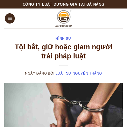
Skip
CÔNG TY LUẬT DƯƠNG GIA TẠI ĐÀ NẴNG
to
content
HÌNH SỰ
Tội bắt, giữ hoặc giam người
trái pháp luật
NGÀY ĐĂNG
BỞI
LUẬT SƯ NGUYỄN THẮNG