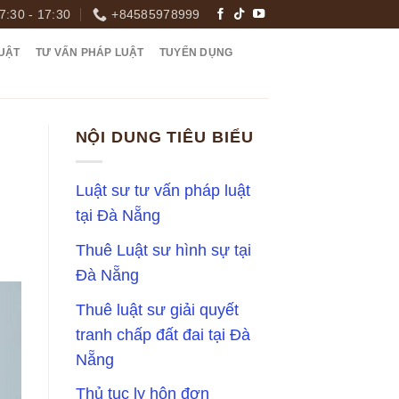
7:30 - 17:30
+84585978999
UẬT
TƯ VẤN PHÁP LUẬT
TUYỂN DỤNG
NỘI DUNG TIÊU BIỂU
Luật sư tư vấn pháp luật
tại Đà Nẵng
Thuê Luật sư hình sự tại
Đà Nẵng
Thuê luật sư giải quyết
tranh chấp đất đai tại Đà
Nẵng
Thủ tục ly hôn đơn