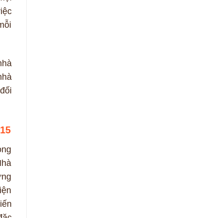
iệc
mỗi
nhà
nhà
đối
015
ong
Nhà
ựng
iện
iến
đặc