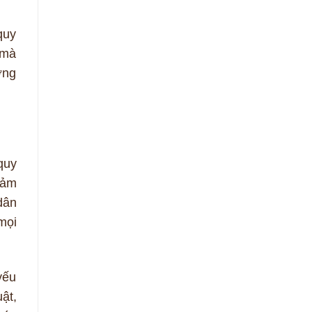
quy
 mà
ơng
quy
đảm
dân
mọi
yếu
ật,