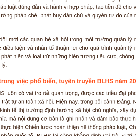
háp luật đúng đắn và hành vi hợp pháp, tạo tiền đề cho v
ường pháp chế, phát huy dân chủ và quyền tự do của 
ổi mới các quan hệ xã hội trong môi trường quản lý 
 điều kiện và nhân tố thuận lợi cho quá trình quản lý 
 phát hiện và loại trừ những hiện tượng tiêu cực, chống 
lý.
trong việc phổ biến, tuyên truyền BLHS năm 2
S luôn có vai trò rất quan trọng, được các triều đại ph
trật tự an toàn xã hội. Hiện nay, trong bối cảnh Đảng, 
nh tế thị trường định hướng xã hội chủ nghĩa, xây d
ĩa mà nội dung cơ bản là ghi nhận và đảm bảo thực h
thực hiện Chiến lược hoàn thiện hệ thống pháp luật, Ch
nhập quốc tế, BLHS lại càng khẳng định vai trò, vị trí 