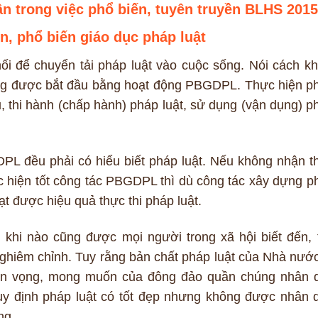
n trong việc phổ biến, tuyên truyền BLHS 2015
ền, phổ biến giáo dục pháp luật
nối để chuyển tải pháp luật vào cuộc sống. Nói cách kh
ống được bắt đầu bằng hoạt động PBGDPL. Thực hiện p
ủ, thi hành (chấp hành) pháp luật, sử dụng (vận dụng) p
PL đều phải có hiểu biết pháp luật. Nếu không nhận t
ực hiện tốt công tác PBGDPL thì dù công tác xây dựng p
t được hiệu quả thực thi pháp luật.
khi nào cũng được mọi người trong xã hội biết đến, 
nghiêm chỉnh. Tuy rằng bản chất pháp luật của Nhà nước
uyện vọng, mong muốn của đông đảo quần chúng nhân 
quy định pháp luật có tốt đẹp nhưng không được nhân 
ng.