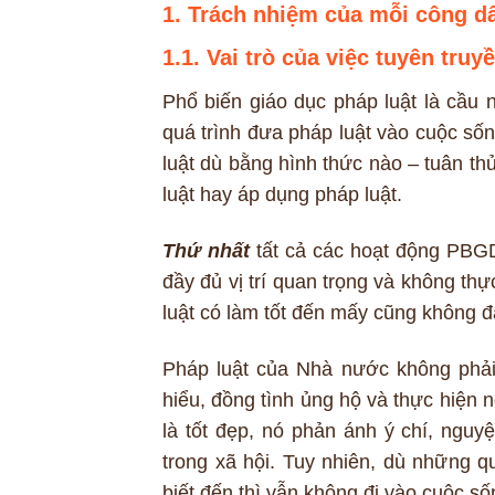
1. Trách nhiệm của mỗi công dâ
1.1. Vai trò của việc tuyên truy
Phổ biến giáo dục pháp luật là cầu 
quá trình đưa pháp luật vào cuộc s
luật dù bằng hình thức nào – tuân th
luật hay áp dụng pháp luật.
Thứ nhất
tất cả các hoạt động PBGD
đầy đủ vị trí quan trọng và không th
luật có làm tốt đến mấy cũng không đạ
Pháp luật của Nhà nước không phải 
hiểu, đồng tình ủng hộ và thực hiện 
là tốt đẹp, nó phản ánh ý chí, ng
trong xã hội. Tuy nhiên, dù những 
biết đến thì vẫn không đi vào cuộc số