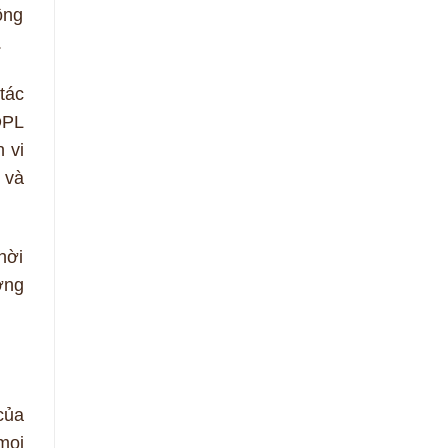
ồng
.
tác
DPL
 vi
 và
hời
ợng
của
mọi