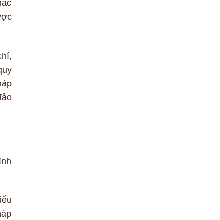
hác
ược
hí,
quy
háp
đảo
ình
iểu
háp