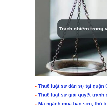
-
Thuê luật sư dân sự tại quận
-
Thuê luật sư giải quyết tranh
-
Mã ngành mua bán sơn, thủ tụ