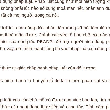
áp dụng pháp luật. Pháp luật cũng như mọi hiện tượng k
t, không phải lúc nào nó cũng thoả mãn hết, phản ánh đ
ất cả mọi người trong xã hội.
y lợi ích của đông đảo nhân dân trong xã hội làm tiêu c
ông thoả mãn được. Chính các yếu tố hạn chế của các 
 thiết của công tác PBGDPL để mọi người hiểu đúng p
như vậy mới hình thành lòng tin vào pháp luật của đông 
hức tự giác chấp hành pháp luật của đối tượng.
hình thành từ hai yếu tố đó là tri thức pháp luật và t
áp luật của các chủ thể có được qua việc học tập, tìm h
ến thức của hoạt động thực tiễn và công tác. Tình cảm p