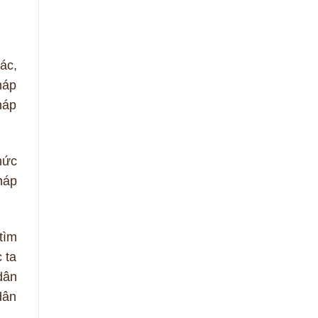
ác,
háp
háp
hức
háp
tìm
 ta
dân
dân