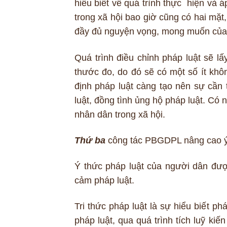
hiểu biết về quá trình thực hiện và 
trong xã hội bao giờ cũng có hai mặ
đầy đủ nguyện vọng, mong muốn của t
Quá trình điều chỉnh pháp luật sẽ lấ
thước đo, do đó sẽ có một số ít kh
định pháp luật càng tạo nên sự cần
luật, đồng tình ủng hộ pháp luật. Có 
nhân dân trong xã hội.
Thứ ba
công tác PBGDPL nâng cao ý t
Ý thức pháp luật của người dân được 
cảm pháp luật.
Tri thức pháp luật là sự hiểu biết ph
pháp luật, qua quá trình tích luỹ ki