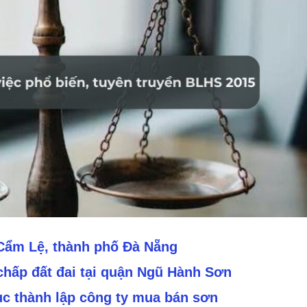
 Cẩm Lệ, thành phố Đà Nẵng
 chấp đất đai tại quận Ngũ Hành Sơn
c thành lập công ty mua bán sơn