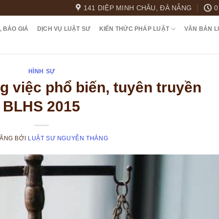
141 DIỆP MINH CHÂU, ĐÀ NẴNG
0
, BÁO GIÁ
DỊCH VỤ LUẬT SƯ
KIẾN THỨC PHÁP LUẬT
VĂN BẢN L
HÌNH SỰ
g việc phổ biến, tuyên truyền
BLHS 2015
ĐĂNG
BỞI
LUẬT SƯ NGUYỄN THẮNG