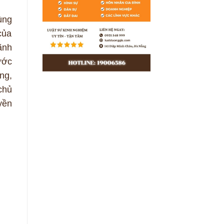
ùng
của
ãnh
ước
ng,
chủ
yền