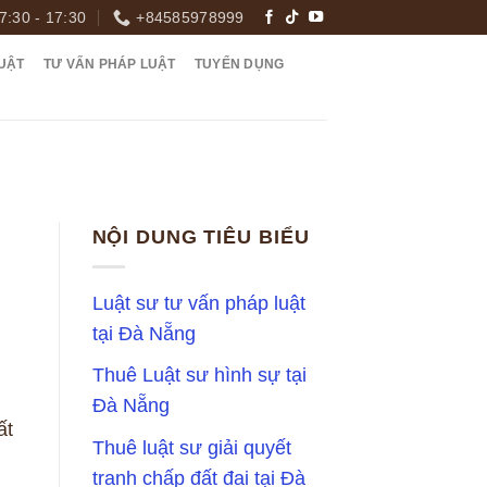
7:30 - 17:30
+84585978999
UẬT
TƯ VẤN PHÁP LUẬT
TUYỂN DỤNG
NỘI DUNG TIÊU BIỂU
Luật sư tư vấn pháp luật
tại Đà Nẵng
Thuê Luật sư hình sự tại
Đà Nẵng
ất
Thuê luật sư giải quyết
tranh chấp đất đai tại Đà