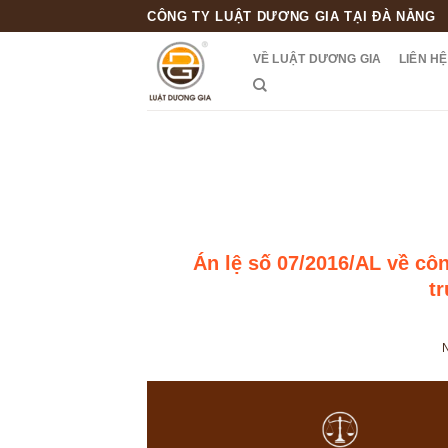
Skip
CÔNG TY LUẬT DƯƠNG GIA TẠI ĐÀ NẴNG
to
VỀ LUẬT DƯƠNG GIA
LIÊN HỆ
content
Án lệ số 07/2016/AL về c
t