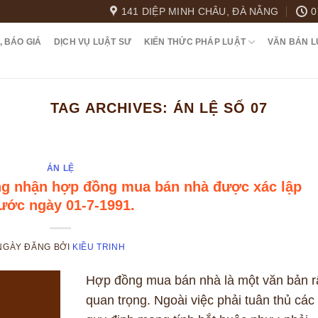
141 DIỆP MINH CHÂU, ĐÀ NẴNG
0
, BÁO GIÁ
DỊCH VỤ LUẬT SƯ
KIẾN THỨC PHÁP LUẬT
VĂN BẢN L
TAG ARCHIVES:
ÁN LỆ SỐ 07
ÁN LỆ
ông nhận hợp đồng mua bán nhà được xác lập
rước ngày 01-7-1991.
NGÀY ĐĂNG
BỞI
KIỀU TRINH
Hợp đồng mua bán nhà là một văn bản r
quan trọng. Ngoài việc phải tuân thủ các