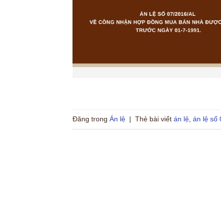
Đăng trong
Án lệ
|
Thẻ bài viết
án lệ
,
án lệ số