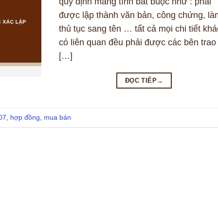
quy định mang tính bắt buộc như : phải
được lập thành văn bản, công chứng, là
thủ tục sang tên … tất cả mọi chi tiết khá
có liên quan đều phải được các bên trao
[…]
ĐỌC TIẾP
→
 07
,
hợp đồng
,
mua bán