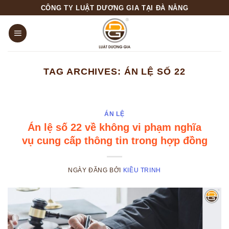
Skip
CÔNG TY LUẬT DƯƠNG GIA TẠI ĐÀ NẴNG
to
content
TAG ARCHIVES:
ÁN LỆ SỐ 22
ÁN LỆ
Án lệ số 22 về không vi phạm nghĩa
vụ cung cấp thông tin trong hợp đồng
NGÀY ĐĂNG
BỞI
KIỀU TRINH