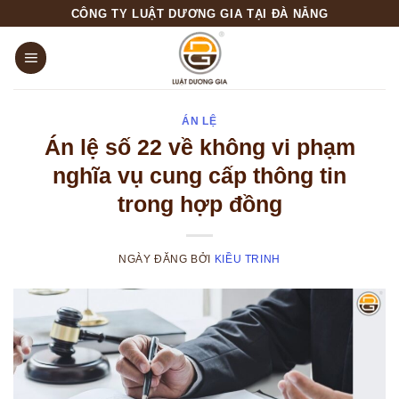
Skip
CÔNG TY LUẬT DƯƠNG GIA TẠI ĐÀ NẴNG
to
content
ÁN LỆ
Án lệ số 22 về không vi phạm
nghĩa vụ cung cấp thông tin
trong hợp đồng
NGÀY ĐĂNG
BỞI
KIỀU TRINH